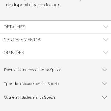
da disponibilidade do tour.
DETALHES
CANCELAMENTOS
OPINIÕES
Pontos de interesse em La Spezia
Parque Nacional das Cinque Terre
Tipos de atividades em La Spezia
Excursões de um dia
Outras atividades em La Spezia
Ver todos
Passeio de barco ao entardecer com aperitivo