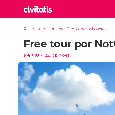
Rom
Reino Unido
Londres
Free tours por Londres
Itália
Free tour por Nott
Lond
Reino 
Edim
9,4
/ 10
4.229
opiniões
Reino 
Marr
Marroc
Istam
Turquia