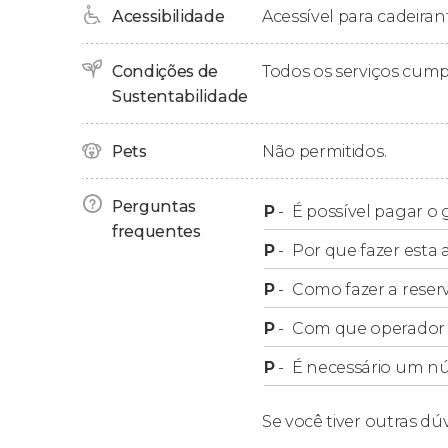
Acessibilidade
Acessível para cadeirant
Banksy
. Falando em artistas, passaremos pe
Coldplay ou One Direction
.
Condições de
Todos os serviços cum
Antes do final do free tour, conheceremos al
Sustentabilidade
importante desse bairro londrino: o
Carnaval d
dos carnavais de Veneza ou do Rio de Janeiro,
Pets
Não permitidos.
segundo carnaval de rua mais famoso do m
Perguntas
Depois de duas horas e meia de percurso, va
P
-
É possível pagar o
frequentes
P
-
Por que fazer esta a
Grupos
P
-
Como fazer a reser
P
-
Com que operador f
Nosso tour gratuito não admite reservas para 
grupo maior, recomendamos
reservar um to
P
-
É necessário um n
português
.
Se você tiver outras dú