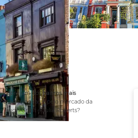
escobrir um dos
bairros mais
 casas coloridas e pelo mercado da
r Hugh Grant e Julia Roberts?