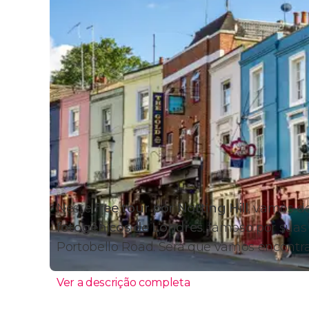
Neste
free tour por Notting Hill
, vamos d
fotogênicos de Londres
, famoso por suas
Portobello Road. Será que vamos encontra
Ver a descrição completa
Itinerário