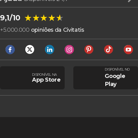
★★★★★
★★★★★
9,1/10
+
5.000.000
opiniões da Civitatis
DISPONÍVEL NO
DISPONÍVEL NA
Google
App Store
Play