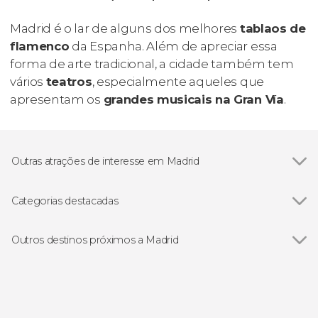
Madrid é o lar de alguns dos melhores
tablaos
de
flamenco
da Espanha. Além de apreciar essa
forma de arte tradicional, a cidade também tem
vários
teatros
, especialmente aqueles que
apresentam os
grandes musicais na Gran Vía
.
Outras atrações de interesse em Madrid
Ver todos
Palácio Real de Madrid
Museu Nacional do Prado
Categorias destacadas
Estádio Santiago Bernabéu
Ver todos
Gastronomia e enoturismo em Madrid
Catedral da Almudena
Excursões de um dia saindo de Madrid
Outros destinos próximos a Madrid
Museu Nacional Reina Sofía
Ingressos em Madrid
Ver todos
Torrejón de Ardoz
Plaza Mayor
Visitas guiadas por Madrid
San Lorenzo de El Escorial
Puerta de Alcalá
Cartões turísticos em Madrid
Aranjuez
Puerta del Sol de Madrid
Flamenco em Madrid
Alcalá de Henares