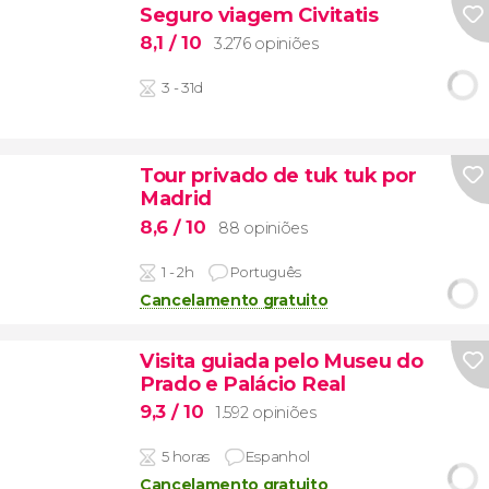
Seguro viagem Civitatis
8,1
/ 10
3.276 opiniões
3 - 31d
Tour privado de tuk tuk por
Madrid
8,6
/ 10
88 opiniões
1 - 2h
Português
Cancelamento gratuito
Visita guiada pelo Museu do
Prado e Palácio Real
9,3
/ 10
1.592 opiniões
5 horas
Espanhol
Cancelamento gratuito