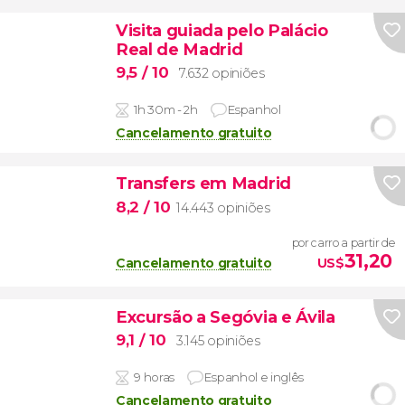
Visita guiada pelo Palácio
Real de Madrid
9,5
/ 10
7.632 opiniões
1h 30m - 2h
Espanhol
Cancelamento gratuito
Transfers em Madrid
8,2
/ 10
14.443 opiniões
por carro a partir de
31,20
Cancelamento gratuito
US$
Excursão a Segóvia e Ávila
9,1
/ 10
3.145 opiniões
9 horas
Espanhol e inglês
Cancelamento gratuito