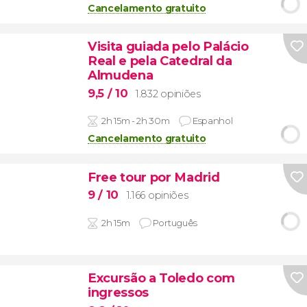
Cancelamento gratuito
Visita guiada pelo Palácio
Real e pela Catedral da
Almudena
9,5
/ 10
1.832 opiniões
2h 15m - 2h 30m
Espanhol
Cancelamento gratuito
Free tour por Madrid
9
/ 10
1.166 opiniões
2h 15m
Português
Excursão a Toledo com
ingressos