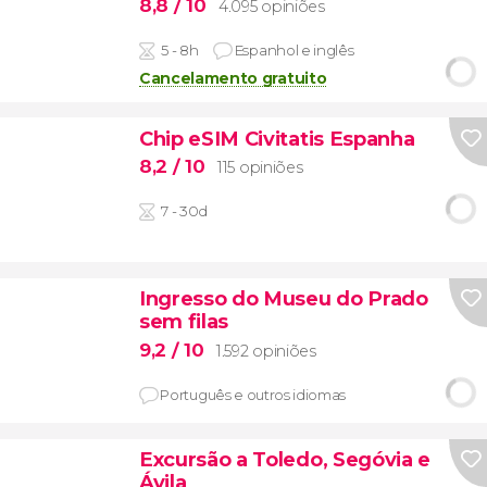
8,8
/ 10
4.095 opiniões
5 - 8h
Espanhol e inglês
Cancelamento gratuito
Chip eSIM Civitatis Espanha
8,2
/ 10
115 opiniões
7 - 30d
Ingresso do Museu do Prado
sem filas
9,2
/ 10
1.592 opiniões
Português e outros idiomas
Excursão a Toledo, Segóvia e
Ávila