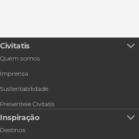
Museu Nacional Thyssen-Bornemisza
Free tours por Madrid
Chinchón
Parque do Retiro
Ônibus turísticos em Madrid
Mercado de San Miguel
Zoológicos e aquários em Madrid
Estádio Riyadh Air Metropolitano
Civitatis
Quem somos
Imprensa
Sustentabilidade
Presenteie Civitatis
Inspiração
Destinos