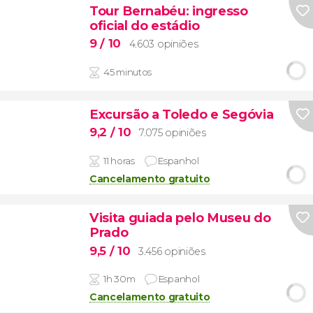
Tour Bernabéu: ingresso
oficial do estádio
9
/ 10
4.603 opiniões
45 minutos
Excursão a Toledo e Segóvia
9,2
/ 10
7.075 opiniões
11 horas
Espanhol
Cancelamento gratuito
Visita guiada pelo Museu do
Prado
9,5
/ 10
3.456 opiniões
1h 30m
Espanhol
Cancelamento gratuito