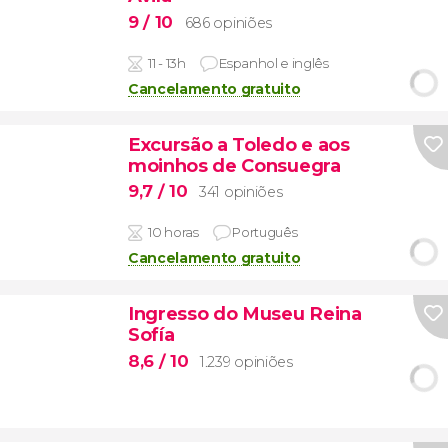
9
/ 10
686 opiniões
11 - 13h
Espanhol e inglês
Cancelamento gratuito
Excursão a Toledo e aos
moinhos de Consuegra
9,7
/ 10
341 opiniões
10 horas
Português
Cancelamento gratuito
Ingresso do Museu Reina
Sofía
8,6
/ 10
1.239 opiniões