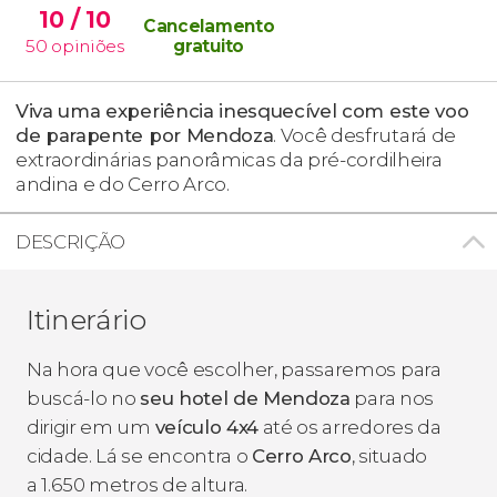
10
/ 10
Cancelamento
50
opiniões
gratuito
Viva uma experiência inesquecível com este voo
de parapente por Mendoza
. Você desfrutará de
extraordinárias panorâmicas da pré-cordilheira
andina e do Cerro Arco.
DESCRIÇÃO
Itinerário
Na hora que você escolher, passaremos para
buscá-lo no
seu hotel de
Mendoza
para nos
dirigir em um
veículo 4x4
até os arredores da
cidade. Lá se encontra o
Cerro Arco
, situado
a 1.650 metros de altura.