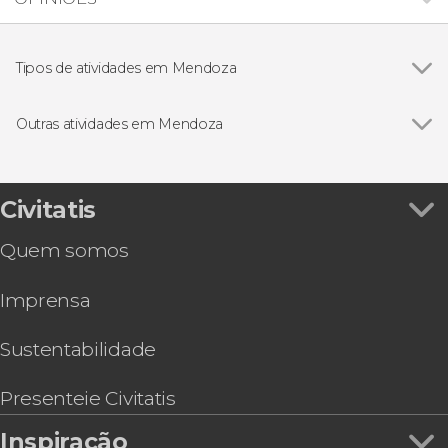
Tipos de atividades em Mendoza
Ver todos
Gastronomia e enoturismo em Mendoza
Excursões de um dia saindo de Mendoza
Outras atividades em Mendoza
Visitas guiadas e free tours
Ver todos
Free tour por Mendoza
Trilha / Trekking
Free tour pela Cidade Nova de Mendoza
Aluguel de bicicleta em Maipú
Civitatis
Tirolesa na represa de Potrerillos
Quem somos
Visita à Casa do Escultor Roberto Rosas
Tour de caiaque pela represa de Potrerillos
Imprensa
Passeio de helicóptero por Potrerillos
Rafting no Rio Mendoza
Atividades de aventura no Parque Villavicencio
Sustentabilidade
Passeio a cavalo por Lunlunta
Presenteie Civitatis
Inspiração