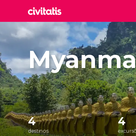
Rom
Itália
Myanma
Lond
Reino 
Edim
Reino 
Marr
Marroc
Istam
Turquia
4
4
destinos
excursõ