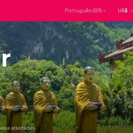
Português (BR)
Top destinos
a
Paris
Nova Yor
França
Estados Uni
r
res
Florença
Budapes
Unido
Itália
Hungria
burgo
Madrid
Barcelon
Unido
Espanha
Espanha
akech
Amsterdam
Milão
os
Holanda
Itália
bul
Praga
Porto
República Tcheca
Portugal
Ver todos os destinos
es e atividades