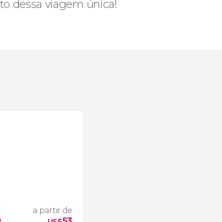
to dessa viagem única!
a partir de
o
53
US$