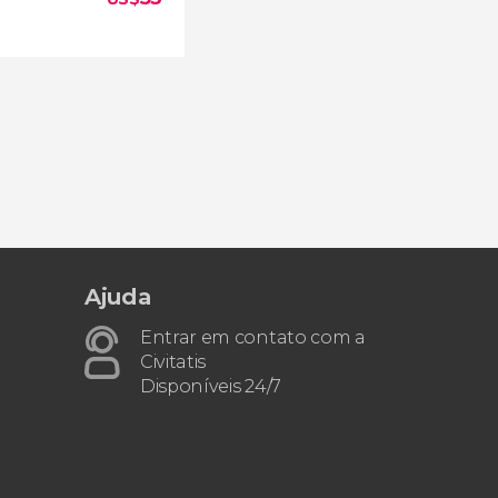
Ajuda
a de bicicleta por
Entrar em contato com a
Civitatis
s de Myanmar
Disponíveis 24/7