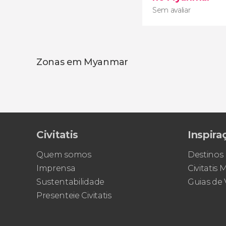
Sem avaliar
Zonas em Myanmar
Sem avaliar
Civitatis
Inspira
O seu celular é com
Quem somos
Destinos
10GB de dados de in
Imprensa
Civitatis
Sustentabilidade
Guias de
Presenteie Civitatis