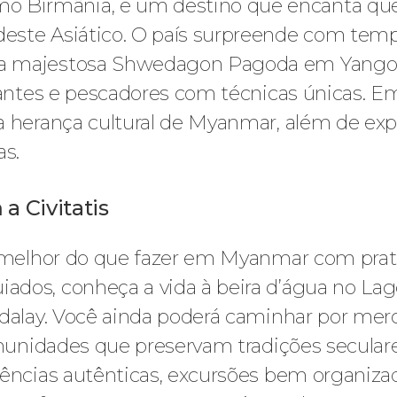
Birmânia, é um destino que encanta quem 
este Asiático. O país surpreende com temp
a majestosa Shwedagon Pagoda em Yangon 
tuantes e pescadores com técnicas únicas. E
a herança cultural de Myanmar, além de ex
as.
 Civitatis
o melhor do que fazer em Myanmar com prati
dos, conheça a vida à beira d’água no Lago 
ndalay. Você ainda poderá caminhar por merc
omunidades que preservam tradições seculares
iências autênticas, excursões bem organiza