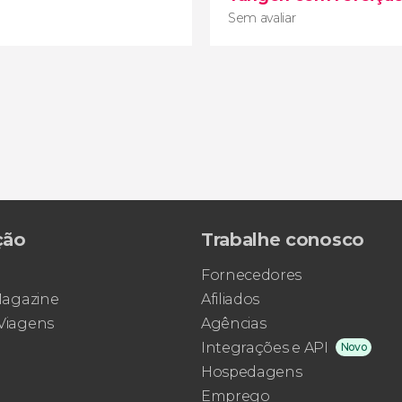
Sem avaliar
ção
Trabalhe conosco
Sem avaliar
patível com o eSIM
rota guiad
Fornecedores
ternet durante 30 dias
Yangon
sabore
 Magazine
Afiliados
 Viagens
Agências
Integrações e API
Novo
Hospedagens
Emprego