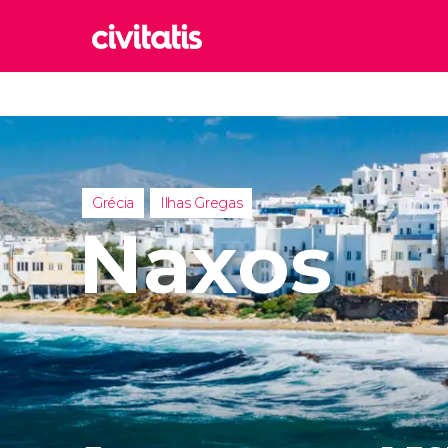
Rom
Itália
Lond
Reino 
Grécia
Ilhas Gregas
Edim
Naxos
Reino 
Marr
Marroc
Istam
Turquia