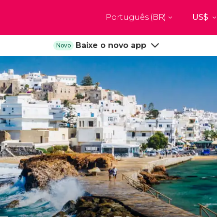
Português (BR)
Top destinos
Baixe o novo app
Novo
a
Paris
Nova Yor
França
Estados Uni
res
Florença
Budapes
Unido
Itália
Hungria
burgo
Madrid
Barcelon
Unido
Espanha
Espanha
akech
Amsterdam
Milão
os
Holanda
Itália
bul
Praga
Porto
República Tcheca
Portugal
Ver todos os destinos