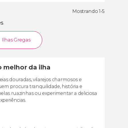
Mostrando 1-5
es
Ilhas Gregas
o melhor da ilha
eias douradas, vilarejos charmosos e
m procura tranquilidade, história e
 pelas ruazinhas ou experimentar a deliciosa
experiências.