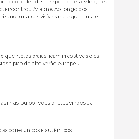
 palco de lendas e importantes civilizações
nho, encontrou Ariadne. Ao longo dos
eixando marcas visíveis na arquitetura e
quente, as praias ficam irresistíveis e os
tas típico do alto verão europeu.
as ilhas, ou por voos diretos vindos da
ão sabores únicos e autênticos.