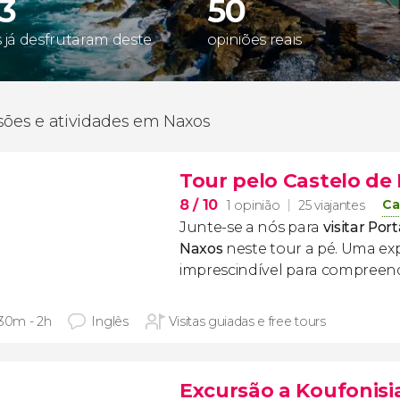
83
50
s já desfrutaram deste
opiniões reais
sões e atividades em Naxos
Tour pelo Castelo de
8
/ 10
Ca
1 opinião
25 viajantes
Junte-se a nós para
visitar Por
Naxos
neste tour a pé. Uma exp
imprescindível para compreend
 30m - 2h
Inglês
Visitas guiadas e free tours
Excursão a Koufonisi