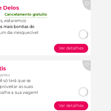
e Delos
Cancelamento gratuito
, visitaremos
as mais bonitas do
 um dia inesquecível
Ver detalhes
tis
ajantes
cê só terá que se
roveitar as suas
apalhe a sua viagem!
Ver detalhes