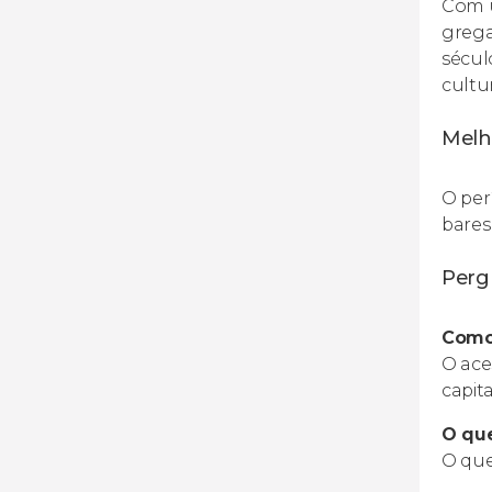
Com u
grega
sécul
cultur
Melh
O per
bares
Perg
Como
O ace
capit
O que
O quei