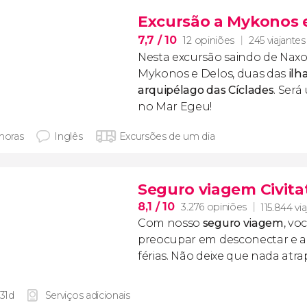
Excursão a Mykonos 
7,7
/ 10
12 opiniões
245 viajantes
Nesta excursão saindo de Naxos
Mykonos e Delos, duas das
ilh
arquipélago das Cíclades
. Será
no Mar Egeu!
 horas
Inglês
Excursões de um dia
Seguro viagem Civita
8,1
/ 10
3.276 opiniões
115.844 vi
Com nosso
seguro viagem
, vo
preocupar em desconectar e ap
férias. Não deixe que nada atr
 31d
Serviços adicionais