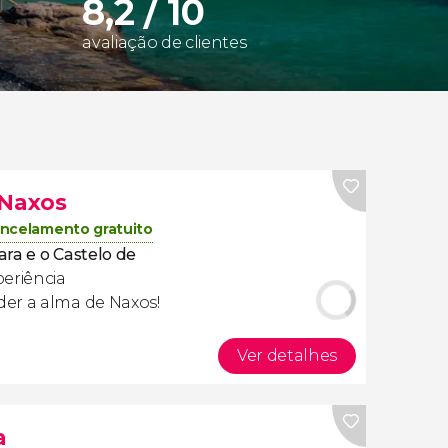
8,2 / 10
avaliação de clientes
 Naxos
ncelamento gratuito
tara e o Castelo de
eriência
er a alma de Naxos!
Ver detalhes
a