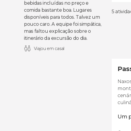
bebidas incluídas no preço e
comida bastante boa. Lugares
5 ativid
disponíveis para todos. Talvez um
pouco caro. A equipe foi simpática,
mas faltou explicação sobre o
itinerário da excursão do dia.
Viajou em casal
Pas
Naxos
monta
cenár
culiná
Um p