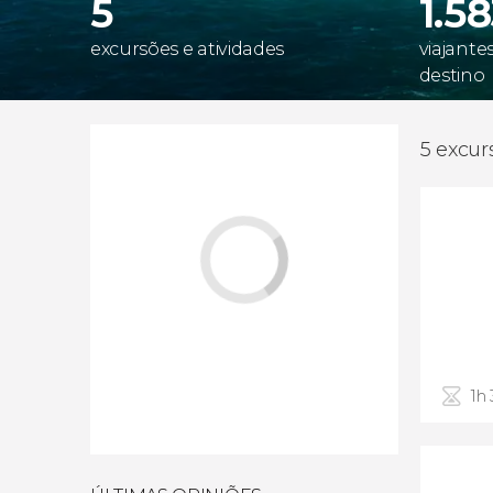
5
1.5
excursões e atividades
viajante
destino
5 excur
1h