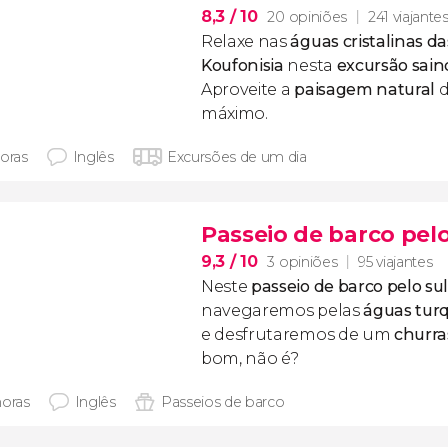
8,3
/ 10
20 opiniões
241 viajante
Relaxe nas
águas cristalinas da
Koufonisia
nesta
excursão sain
Aproveite a
paisagem natural
d
máximo.
horas
Inglês
Excursões de um dia
Passeio de barco pel
9,3
/ 10
3 opiniões
95 viajantes
Neste
passeio de barco pelo
su
navegaremos pelas
águas tur
e desfrutaremos de um
churra
bom, não é?
horas
Inglês
Passeios de barco