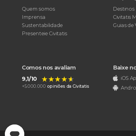
Quem somos
Destinos
Imprensa
Civitatis
Sustentabilidade
Guias de
Presenteie Civitatis
Comos nos avaliam
Baixe n
★★★★★
★★★★★
iOS A
9,1/10
+
5.000.000
opiniões da Civitatis
Andro