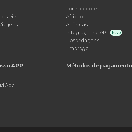
Fornecedores
 Magazine
Afiliados
 Viagens
Agências
Integrações e API
Novo
Hospedagens
Emprego
osso APP
Métodos de pagamento
pp
id App