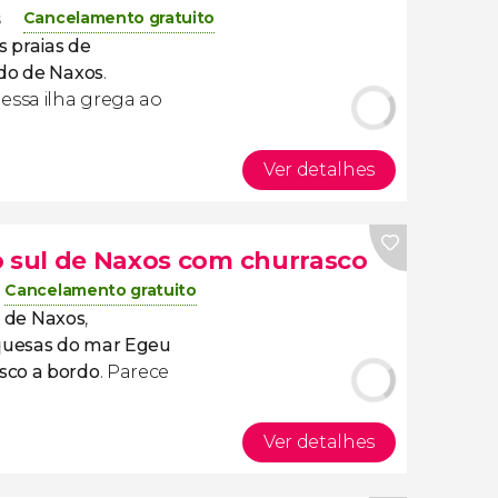
Cancelamento gratuito
s
s
praias de
do de Naxos
.
essa ilha grega ao
Ver detalhes
o sul de Naxos com churrasco
Cancelamento gratuito
l de Naxos
,
quesas do mar Egeu
sco a bordo
. Parece
Ver detalhes