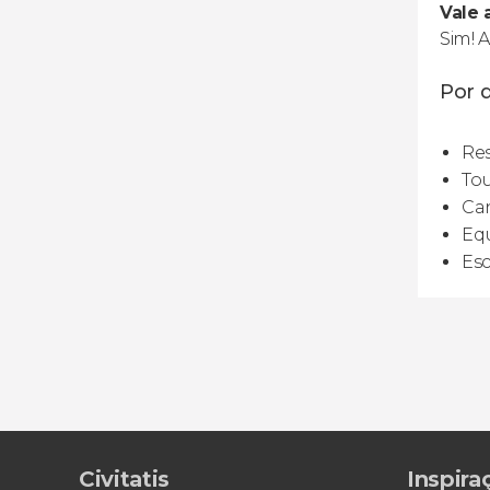
Vale 
Sim! 
Por q
Res
Tou
Ca
Equ
Esc
Civitatis
Inspira