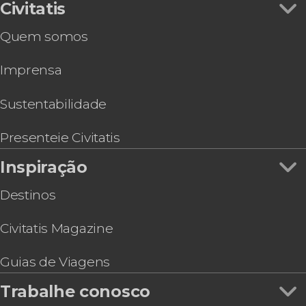
Trem turístico de Palermo
Civitatis
Pub Crawl. Tour de festa por Palermo!
Quem somos
Tour pelas catacumbas de Palermo
Tour de quadriciclo por Palermo
Imprensa
Visita guiada pelos oratórios de Giacomo
Serpotta
Visita guiada às igrejas de Santa Caterina, San
Sustentabilidade
Giuseppe e Jesus
Tour pelas iglesias de Palermo com subida aos
Presenteie Civitatis
campanários
Inspiração
Voo de parapente por Palermo
Destinos
Civitatis Magazine
Guias de Viagens
Trabalhe conosco