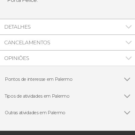
DETALHES
CANCELAMENTOS
OPINIÕES
Pontos de interesse em Palermo
Palácio dos Normandos
Tipos de atividades em Palermo
Ver todos
Excursões de um dia
Gastronomia e enoturismo
Outras atividades em Palermo
Passeios de barco
Ver todos
Free tour por Palermo
Visitas guiadas e free tours
Free tour pela Palermo alternativa