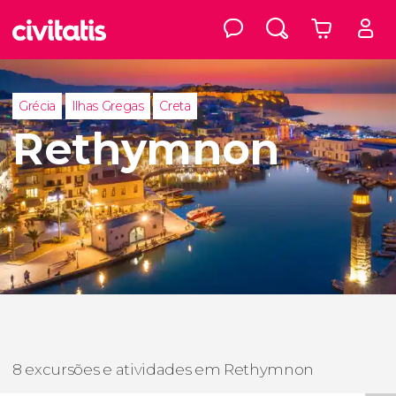
Grécia
Ilhas Gregas
Creta
Rethymnon
8 excursões e atividades em Rethymnon