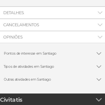
DETALHES
CANCELAMENTOS
OPINIÕES
Pontos de interesse em Santiago
Ver todos
Palácio de La Moneda
Catedral Metropolitana de Santiago
Tipos de atividades em Santiago
Cajón del Maipo
Ver todos
Gastronomia e enoturismo em Santiago
Valle Nevado
Excursões de um dia saindo de Santiago
Outras atividades em Santiago
Cerro San Cristóbal
Visitas guiadas por Santiago
Ver todos
Excursão ao Parque de Farellones
La Parva
Free tours por Santiago
Excursão ao Parque Safári de Rancagua
Excursão a Valparaíso e Viña del Mar
Civitatis
Tour panorâmico por Farellones e Valle Nevado