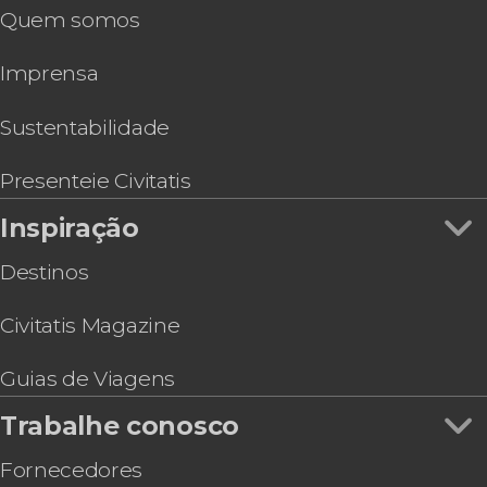
Quem somos
Excursão a Isla Negra, Algarrobo e Viña
Undurraga
Imprensa
Excursão à Vinícola Concha y Toro
Passeio privado de helicóptero por Santiago
Estação de esqui Portillo e Laguna del Inca
Sustentabilidade
Ônibus turístico de Santiago de Chile
Excursão à estação de esqui El Colorado
Presenteie Civitatis
Inspiração
Destinos
Civitatis Magazine
Guias de Viagens
Trabalhe conosco
Fornecedores