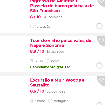
Ingresso de Alcatraz +
Passeio de barco pela baía de
São Francisco
8
/ 10
78 opiniões
Português
Tour do vinho pelos vales de
Napa e Sonoma
8,9
/ 10
13 opiniões
6 - 9h
Inglês
Cancelamento gratuito
Excursão a Muir Woods e
Sausalito
8,6
/ 10
32 opiniões
5 horas
Português