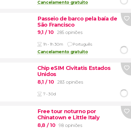
Cancelamento gratuito
Passeio de barco pela baía de
São Francisco
9,1
/ 10
285 opiniões
1h - 1h 30m
Português
Cancelamento gratuito
Chip eSIM Civitatis Estados
Unidos
8,1
/ 10
283 opiniões
7 - 30d
Free tour noturno por
Chinatown e Little Italy
8,8
/ 10
98 opiniões