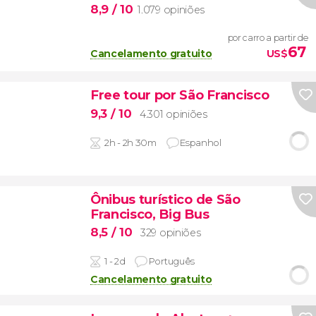
8,9
/ 10
1.079 opiniões
por carro a partir de
67
Cancelamento gratuito
US$
Free tour por São Francisco
9,3
/ 10
4.301 opiniões
2h - 2h 30m
Espanhol
Ônibus turístico de São
Francisco, Big Bus
8,5
/ 10
329 opiniões
1 - 2d
Português
Cancelamento gratuito