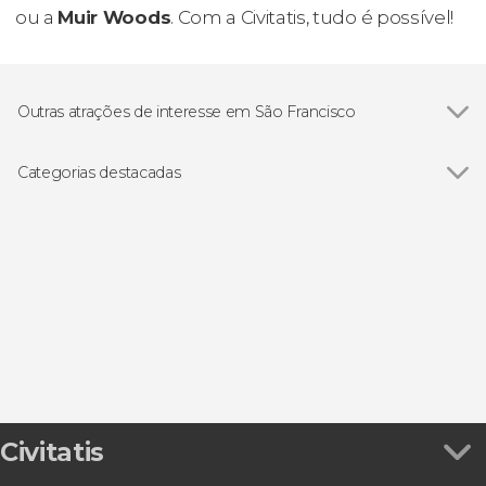
ou a
Muir Woods
. Com a Civitatis, tudo é possível!
Outras atrações de interesse em São Francisco
Ver todos
Ponte Golden Gate
Ilha de Alcatraz
Categorias destacadas
Painted Ladies
Ver todos
Excursões de um dia
Parque Nacional de Yosemite
Passeios aéreos
Passeios de barco
Visitas guiadas e free tours
Cartões turísticos
Esportivos
Free Tour
Ônibus turístico
Civitatis