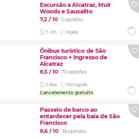
Excursão a Alcatraz, Muir
Woods e Sausalito
7,2
/ 10
5 opiniões
7 - 9h
Inglês
Ônibus turístico de São
Francisco + Ingresso de
Alcatraz
8,5
/ 10
70 opiniões
2 dias
Português
Cancelamento gratuito
Passeio de barco ao
entardecer pela baía de São
Francisco
8,6
/ 10
36 opiniões