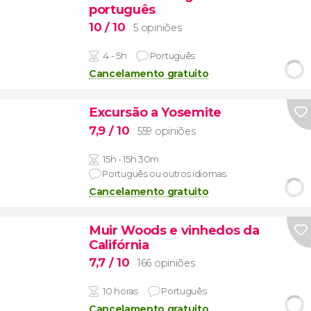
português
10
/ 10
5 opiniões
4 - 5h
Português
Cancelamento gratuito
Excursão a Yosemite
7,9
/ 10
559 opiniões
15h - 15h 30m
Português ou outros idiomas
Cancelamento gratuito
Muir Woods e vinhedos da
Califórnia
7,7
/ 10
166 opiniões
10 horas
Português
Cancelamento gratuito