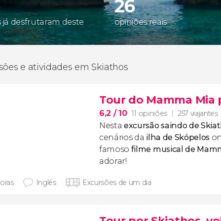
26
s já desfrutaram deste
opiniões reais
sões e atividades em Skiathos
Tour do Mamma Mia 
6,2
/ 10
11 opiniões
257 viajantes
Nesta
excursão saindo de
Skiat
cenários da
ilha de Skópelos
on
famoso
filme musical de
Mamm
adorar!
horas
Inglês
Excursões de um dia
Tour por Skiathos, vo