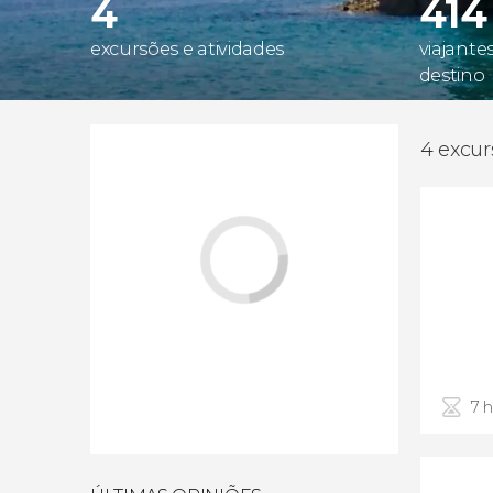
4
414
excursões e atividades
viajante
destino
4 excur
7 