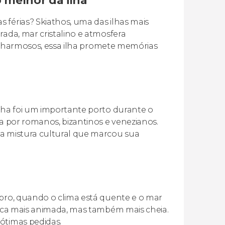
 melhor da ilha
 férias? Skiathos, uma das ilhas mais
rada, mar cristalino e atmosfera
os charmosos, essa ilha promete memórias
ilha foi um importante porto durante o
da por romanos, bizantinos e venezianos.
sa mistura cultural que marcou sua
mbro, quando o clima está quente e o mar
 fica mais animada, mas também mais cheia.
ótimas pedidas.