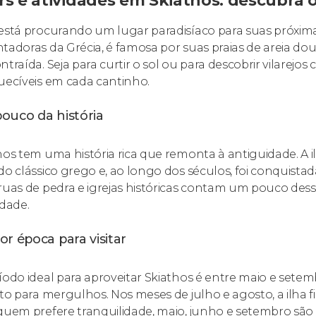
rs e atividades em Skiathos: descubra o
está procurando um lugar paradisíaco para suas próximas
tadoras da Grécia, é famosa por suas praias de areia dou
ntraída. Seja para curtir o sol ou para descobrir vilarej
uecíveis em cada cantinho.
ouco da história
hos tem uma história rica que remonta à antiguidade. A 
do clássico grego e, ao longo dos séculos, foi conquista
ruas de pedra e igrejas históricas contam um pouco des
idade.
r época para visitar
íodo ideal para aproveitar Skiathos é entre maio e sete
ito para mergulhos. Nos meses de julho e agosto, a ilha
quem prefere tranquilidade, maio, junho e setembro são 