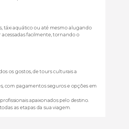
us, táxi aquático ou até mesmo alugando
r acessadas facilmente, tornando o
os os gostos, de tours culturais a
es, com pagamentos seguros e opções em
rofissionais apaixonados pelo destino.
odas as etapas da sua viagem.