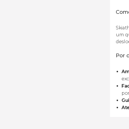
Como
Skiat
um qu
deslo
Por q
Am
exc
Fac
po
Gui
At