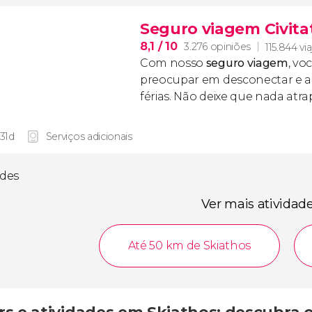
Seguro viagem Civita
8,1
/ 10
3.276 opiniões
115.844 vi
Com nosso
seguro viagem
, vo
preocupar em desconectar e ap
férias. Não deixe que nada atr
 31d
Serviços adicionais
ades
Ver mais atividad
Até 50 km de Skiathos