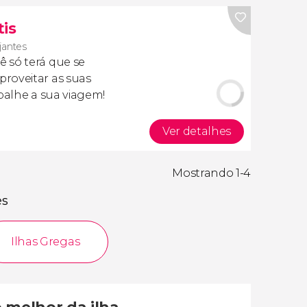
tis
ajantes
cê só terá que se
roveitar as suas
apalhe a sua viagem!
Ver detalhes
Mostrando 1-4
es
Ilhas Gregas