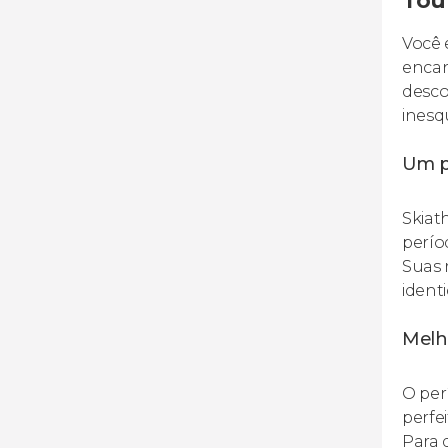
Tou
Você 
encan
desco
inesq
Um p
Skiat
perío
Suas 
ident
Melho
O per
perfe
Para 