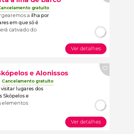
Cancelamento gratuito
argearemos a
ilha por
ares em que só é
será cativado do
Ver detalhes
Skópelos e Alonissos
Cancelamento gratuito
isitar lugares dos
as Skópelos e
es elementos
Ver detalhes