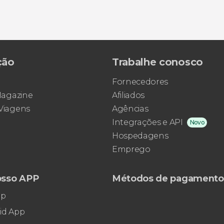
ção
Trabalhe conosco
Fornecedores
 Magazine
Afiliados
 Viagens
Agências
Integrações e API
Novo
Hospedagens
Emprego
osso APP
Métodos de pagamento
pp
id App