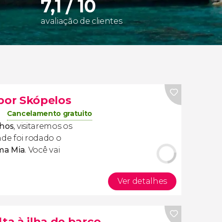
7,1 / 10
avaliação de clientes
por Skópelos
Cancelamento gratuito
hos​
, visitaremos os
de foi rodado o
a Mia
. Você vai
Ver detalhes
lta à ilha de barco