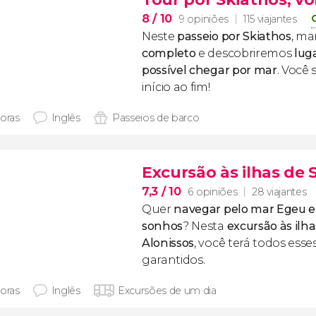
8
/ 10
9 opiniões
115 viajantes
Neste
passeio por Skiathos
, m
completo
e descobriremos
lug
possível chegar por mar
. Você 
início ao fim!
horas
Inglês
Passeios de barco
Excursão às ilhas de 
7,3
/ 10
6 opiniões
28 viajantes
Quer
navegar pelo mar Egeu e v
sonhos
? Nesta
excursão às ilh
Alonissos
, você terá todos ess
garantidos.
horas
Inglês
Excursões de um dia