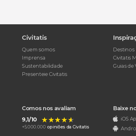
Civitatis
Inspira
Quem somos
Destinos
Imprensa
Civitatis
Sustentabilidade
Guias de
Presenteie Civitatis
Comos nos avaliam
Baixe n
★★★★★
★★★★★
iOS A
9,1/10
+
5.000.000
opiniões da Civitatis
Andro