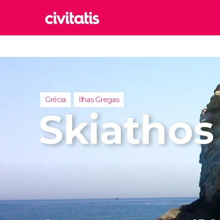
Rom
Itália
Lond
Reino 
Grécia
Ilhas Gregas
Edim
Skiathos
Reino 
Marr
Marroc
Istam
Turquia