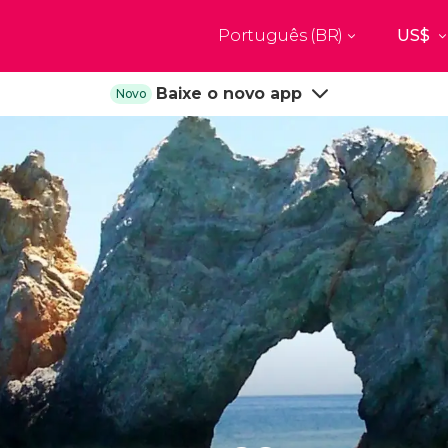
Português (BR)
Top destinos
Baixe o novo app
Novo
a
Paris
Nova Yor
França
Estados Uni
res
Florença
Budapes
Unido
Itália
Hungria
burgo
Madrid
Barcelon
Unido
Espanha
Espanha
akech
Amsterdam
Milão
os
Holanda
Itália
bul
Praga
Porto
República Tcheca
Portugal
Ver todos os destinos