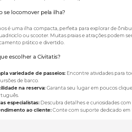
 se locomover pela ilha?
hos é uma ilha compacta, perfeita para explorar de ônib
adriciclo ou scooter. Muitas praias e atrações podem se
camento prático e divertido.
ue escolher a Civitatis?
pla variedade de passeios:
Encontre atividades para tod
ursões de barco.
ilidade na reserva:
Garanta seu lugar em poucos cliqu
rtuguês.
as especialistas:
Descubra detalhes e curiosidades com p
endimento ao cliente:
Conte com suporte dedicado em t