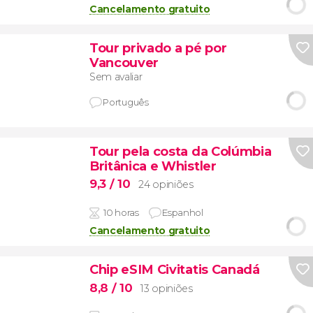
Cancelamento gratuito
Tour privado a pé por
Vancouver
Sem avaliar
Português
Tour pela costa da Colúmbia
Britânica e Whistler
9,3
/ 10
24 opiniões
10 horas
Espanhol
Cancelamento gratuito
Chip eSIM Civitatis Canadá
8,8
/ 10
13 opiniões