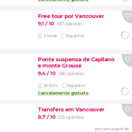
Free tour por Vancouver
9,1
/ 10
657 opiniões
3 horas
Espanhol
Ponte suspensa de Capilano
e monte Grouse
9,4
/ 10
185 opiniões
5h 30m
Espanhol
Cancelamento gratuito
Transfers em Vancouver
8,7
/ 10
209 opiniões
por carro a partir de