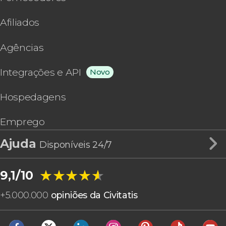
Afiliados
Agências
Integrações e API
Novo
Hospedagens
Emprego
Ajuda
Disponíveis 24/7
★★★★★
★★★★★
9,1/10
+
5.000.000
opiniões da Civitatis