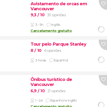
Avistamento de orcas em
Vancouver
9,3
/ 10
39 opiniões
3 - 5h
Inglês
Cancelamento gratuito
Tour pelo Parque Stanley
8
/ 10
6 opiniões
3 horas
Espanhol
Ônibus turístico de
Vancouver
6,9
/ 10
21 opiniões
1 - 2d
Espanhol e inglês
Cancelamento gratuito