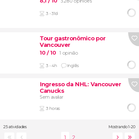
8,1
/ 10
3.280 opiniões
3 - 31d
Tour gastronômico por
Vancouver
10
/ 10
1 opinião
3 - 4h
Inglês
Ingresso da NHL: Vancouver
Canucks
Sem avaliar
3 horas
25 atividades
Mostrando 1-20