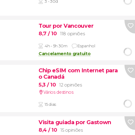
3 - 30d
Tour por Vancouver
8,7
/ 10
118 opiniões
4h - 5h 30m
Espanhol
Cancelamento gratuito
Chip eSIM com Internet para
o Canadá
5,3
/ 10
12 opiniões
Vários destinos
15 dias
Visita guiada por Gastown
8,4
/ 10
15 opiniões