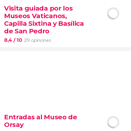
14.888 opiniones
Visita guiada por los
tour de contrastes de Nueva York VIP
Museos Vaticanos,
barrios de Queens, Brooklyn, el Bronx y
Long Island
City
grupos reducidos
Capilla Sixtina y Basílica
de San Pedro
8,4
/ 10
219 opiniones
8,4


219 opiniones
Entradas al Museo de
Piedad
Orsay
Museos Vaticanos
Capilla Sixtina
Basílica de San
Pedro