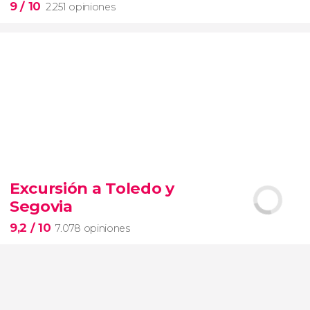
9
/ 10
2.251 opiniones
9


2.251 opiniones
Excursión a Toledo y
Segovia
pinturas impresionistas
más famosas del mundo
9,2
/ 10
7.078 opiniones