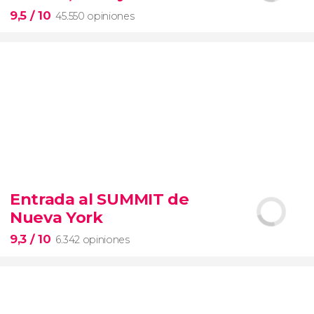
entrada preferente
9,5
/ 10
45.550 opiniones
9,5


45.550 opiniones
Entrada al SUMMIT de
visita guiada por el Coliseo, Foro y Palatino
Nueva York
tour
en español
2000 años de historia
9,3
/ 10
6.342 opiniones