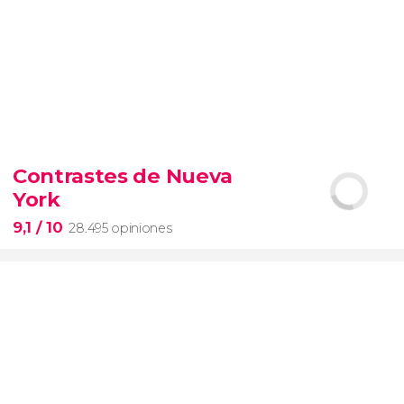
9,4


19.098 opiniones
Contrastes de Nueva
Arena de gladiadores
visita del
York
Coliseo Romano
el Foro y el
Palatino
9,1
/ 10
28.495 opiniones