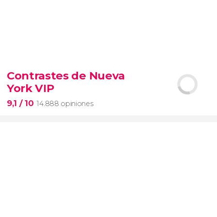
9,3


6.342 opiniones
Contrastes de Nueva
entrada al SUMMIT de Nueva York
York VIP
miradores más icónicos de Manhattan
evitar las colas
opción VIP
9,1
/ 10
14.888 opiniones
9,1

