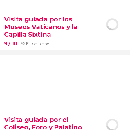
9,1


28.495 opiniones
Visita guiada por los
Contrastes de Nueva York
Museos Vaticanos y la
barrios de Queens, el Bronx y Brooklyn
Capilla Sixtina
9
/ 10
166.191 opiniones
9


166.191 opiniones
Visita guiada por el
visita guiada por los Museos Vaticanos y la Capilla
Coliseo, Foro y Palatino
Sixtina