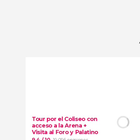
opiniones
actividades
9,2
/ 10
4.066.112
viajeros
valoración
Tour por el Coliseo con
acceso a la Arena +
Visita al Foro y Palatino
9,4
/ 10
19.096 opiniones