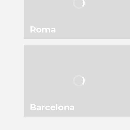
Roma
115
301.888
opiniones
actividades
9,1
/ 10
11.954.528
viajeros
valoración
Barcelona
153
187.606