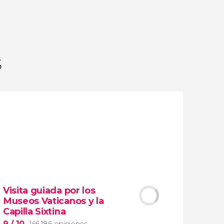
opiniones
actividades
9,2
/ 10
1.779.031
viajeros
valoración
s
Visita guiada por los
Museos Vaticanos y la
Capilla Sixtina
9
/ 10
166.186 opiniones