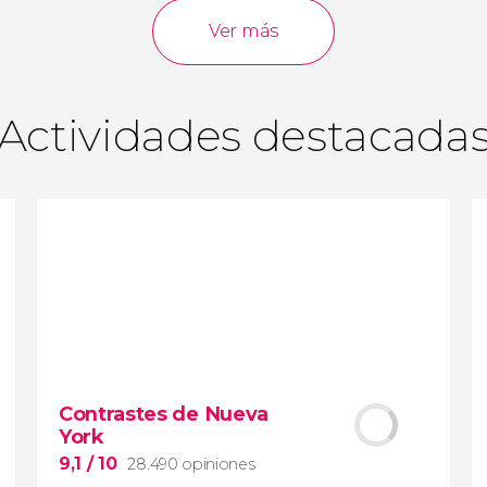
opiniones
actividades
Ver más
9,0
/ 10
3.640.828
viajeros
valoración
Actividades destacada
Contrastes de Nueva
York
9,1
/ 10
28.490 opiniones