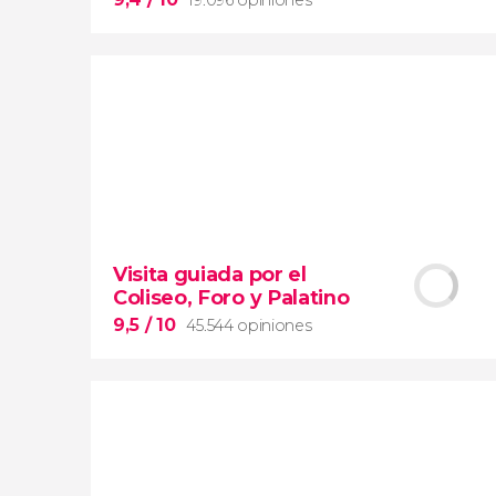
9,4


19.096 opiniones
Visita guiada por el
Arena de gladiadores
Coliseo, Foro y Palatino
visita del Coliseo Romano
el Foro y el Palatino
9,5
/ 10
45.544 opiniones