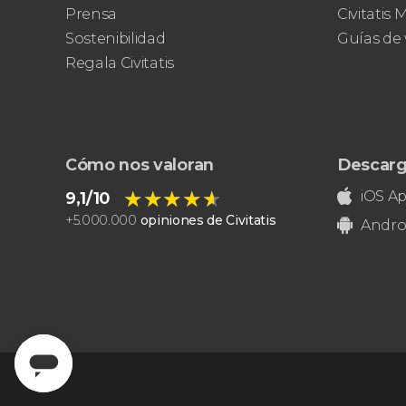
Museos Vaticanos
Capilla
Prensa
Civitatis
Sixtina
Basílica de San Pedro
Sostenibilidad
Guías de 
Regala Civitatis
Cómo nos valoran
Descarg
★★★★★
★★★★★
iOS A
9,1/10
+
5.000.000
opiniones de Civitatis
Andro