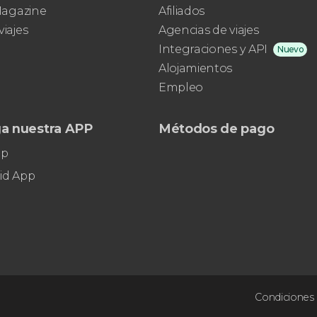
mundo
 Magazine
Afiliados
viajes
Agencias de viajes
Integraciones y API
Nuevo
Alojamientos
Empleo
a nuestra APP
Métodos de pago
pp
id App
Condiciones 