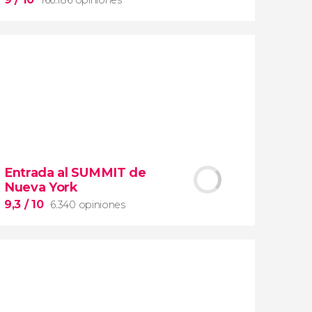
9


166.186 opiniones
Entrada al SUMMIT de
visita guiada por los Museos Vaticanos y
Nueva York
la Capilla Sixtina
9,3
/ 10
6.340 opiniones
entrada preferente