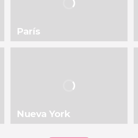
París
138
196.892
opiniones
actividades
9,0
/ 10
4.905.115
viajeros
valoración
Nueva York
153
131.692