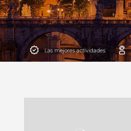
Roma
Italia
Londres
Reino Unido
Las mejores actividades
Edimburgo
Reino Unido
Marrakech
Marruecos
Estambul
Turquía