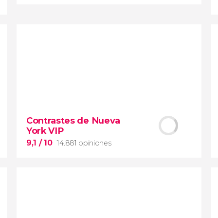
9,1


28.490 opiniones
Contrastes de Nueva York
Contrastes de Nueva
York VIP
barrios de Queens, el
Bronx y Brooklyn
9,1
/ 10
14.881 opiniones