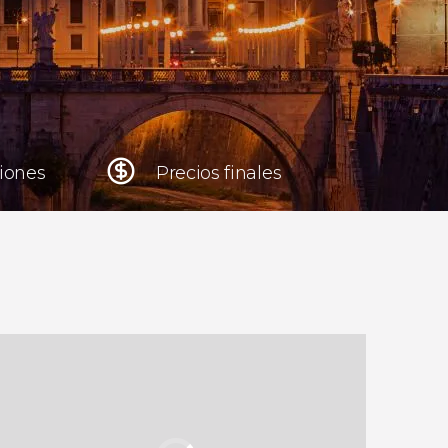
Cracovia
Polonia
Atenas
Grecia
niones
Precios finales
Tokio
Japón
Lisboa
Portugal
Bruselas
Bélgica