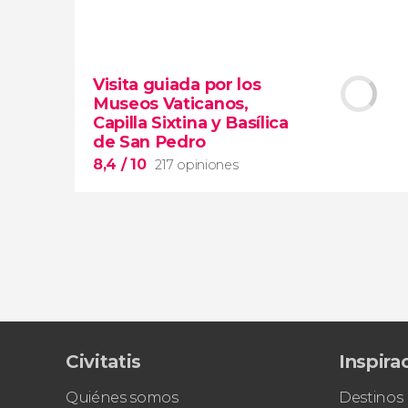
9,5


45.544 opiniones
Visita guiada por los
visita guiada por el Coliseo, Foro y
Museos Vaticanos,
Palatino
Capilla Sixtina y Basílica
tour en español
de San Pedro
2000 años de historia
8,4
/ 10
217 opiniones
8,4


Civitatis
Inspira
217 opiniones
Piedad
Quiénes somos
Destinos