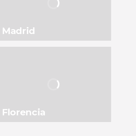
Madrid
130
145.597
opiniones
actividades
9,1
/ 10
3.050.941
viajeros
valoración
Florencia
83
119.371