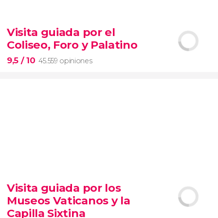
9,1


28.497 opiniones
Visita guiada por el
Contrastes de Nueva York
Coliseo, Foro y Palatino
barrios de Queens, el Bronx y Brooklyn
9,5
/ 10
45.559 opiniones
9,5


45.559 opiniones
Visita guiada por los
visita guiada por el Coliseo, Foro y Palatino
Museos Vaticanos y la
tour
en español
2000 años de historia
Capilla Sixtina