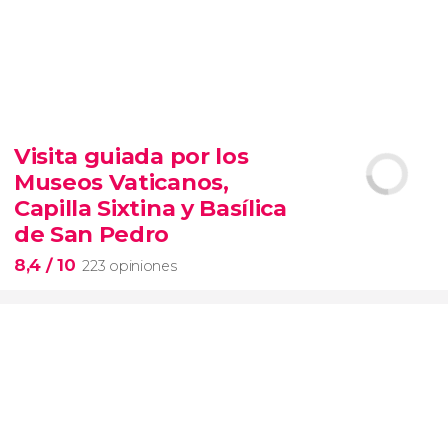
9,3


6.345 opiniones
Visita guiada por los
entrada al SUMMIT de Nueva York
Museos Vaticanos,
miradores más icónicos de Manhattan
evitar las colas
opción VIP
Capilla Sixtina y Basílica
de San Pedro
8,4
/ 10
223 opiniones