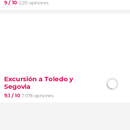
9
/ 10
2.251 opiniones
9


2.251 opiniones
Excursión a Toledo y
Segovia
pinturas impresionistas
más famosas del mundo
9,1
/ 10
7.078 opiniones