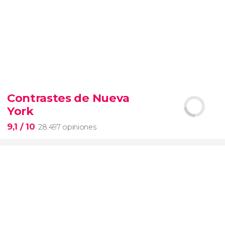
9,4


19.102 opiniones
Contrastes de Nueva
Arena de gladiadores
visita del
York
Coliseo Romano
el Foro y el
Palatino
9,1
/ 10
28.497 opiniones