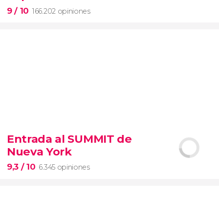
9
/ 10
166.202 opiniones
9


166.202 opiniones
Entrada al SUMMIT de
visita guiada por los Museos Vaticanos y la Capilla
Nueva York
Sixtina
entrada preferente
9,3
/ 10
6.345 opiniones