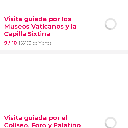
9,1


28.495 opiniones
Visita guiada por los
Contrastes de Nueva York
Museos Vaticanos y la
barrios de Queens, el Bronx y Brooklyn
Capilla Sixtina
9
/ 10
166.193 opiniones
9


166.193 opiniones
Visita guiada por el
visita guiada por los Museos Vaticanos y la Capilla
Coliseo, Foro y Palatino
Sixtina