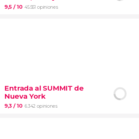
entrada preferente
9,5
/ 10
45.551 opiniones
9,5


45.551 opiniones
Entrada al SUMMIT de
visita guiada por el Coliseo, Foro y Palatino
Nueva York
tour
en español
2000 años de historia
9,3
/ 10
6.342 opiniones