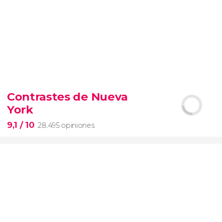
9,4


19.098 opiniones
Contrastes de Nueva
Arena de gladiadores
visita del
York
Coliseo Romano
el Foro y el
Palatino
9,1
/ 10
28.495 opiniones