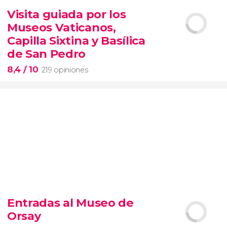
14.890 opiniones
Visita guiada por los
tour de contrastes de Nueva York VIP
Museos Vaticanos,
barrios de Queens, Brooklyn, el Bronx y
Long Island
City
grupos reducidos
Capilla Sixtina y Basílica
de San Pedro
8,4
/ 10
219 opiniones
8,4


219 opiniones
Entradas al Museo de
Piedad
Orsay
Museos Vaticanos
Capilla Sixtina
Basílica de San
Pedro