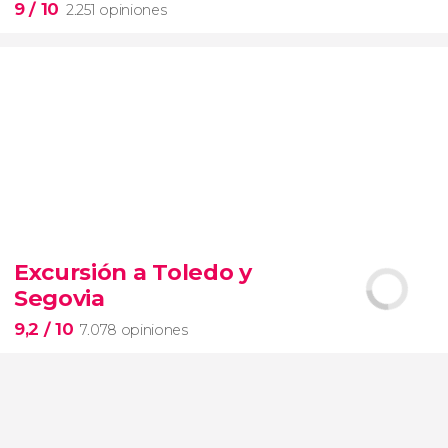
9
/ 10
2.251 opiniones
9


2.251 opiniones
Excursión a Toledo y
Segovia
pinturas impresionistas
más famosas del mundo
9,2
/ 10
7.078 opiniones