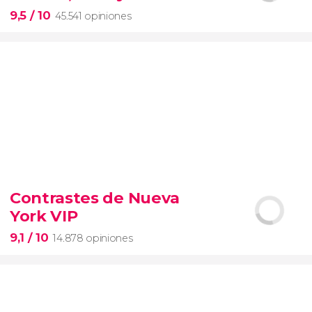
entrada preferente
9,5
/ 10
45.541 opiniones
9,5


45.541 opiniones
Contrastes de Nueva
visita guiada por el Coliseo, Foro y Palatino
York VIP
tour
en español
2000 años de historia
9,1
/ 10
14.878 opiniones