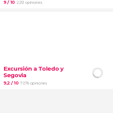
9
/ 10
2.251 opiniones
9


2.251 opiniones
Excursión a Toledo y
Segovia
pinturas impresionistas
más famosas del mundo
9,2
/ 10
7.076 opiniones