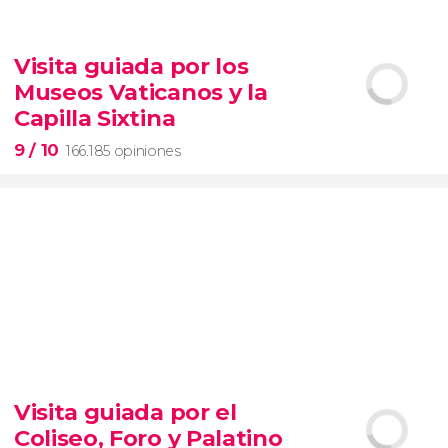
9,1


28.490 opiniones
Visita guiada por los
Contrastes de Nueva York
Museos Vaticanos y la
barrios de Queens, el Bronx y Brooklyn
Capilla Sixtina
9
/ 10
166.185 opiniones
9


166.185 opiniones
Visita guiada por el
visita guiada por los Museos Vaticanos y la Capilla
Coliseo, Foro y Palatino
Sixtina