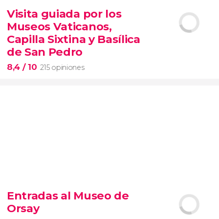
6.338 opiniones
Visita guiada por los
entrada al SUMMIT de Nueva York
Museos Vaticanos,
miradores más icónicos de Manhattan
evitar las colas
opción VIP
Capilla Sixtina y Basílica
de San Pedro
8,4
/ 10
215 opiniones
8,4


215 opiniones
Entradas al Museo de
Piedad
Orsay
Museos Vaticanos
Capilla Sixtina
Basílica de San
Pedro