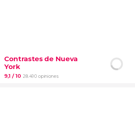
9,4


19.094 opiniones
Contrastes de Nueva
Arena de gladiadores
visita del
York
Coliseo Romano
el Foro y el
Palatino
9,1
/ 10
28.490 opiniones