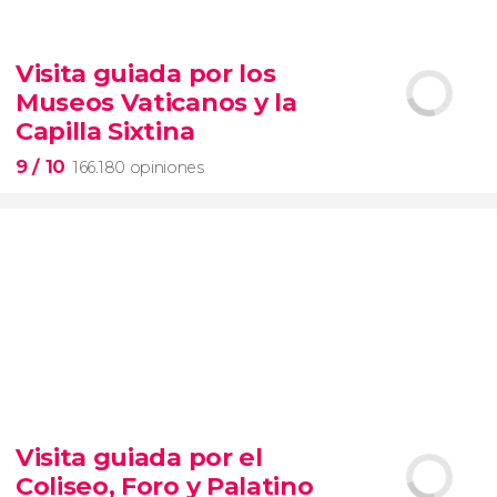
9,1


28.489 opiniones
Visita guiada por los
Contrastes de Nueva York
Museos Vaticanos y la
barrios de Queens, el Bronx y Brooklyn
Capilla Sixtina
9
/ 10
166.180 opiniones
9


166.180 opiniones
Visita guiada por el
visita guiada por los Museos Vaticanos y la Capilla
Coliseo, Foro y Palatino
Sixtina