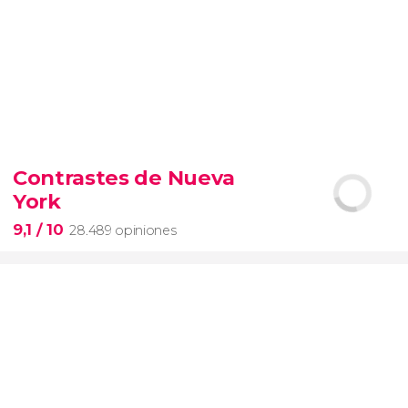
9,4


19.094 opiniones
Contrastes de Nueva
Arena de gladiadores
visita del
York
Coliseo Romano
el Foro y el
Palatino
9,1
/ 10
28.489 opiniones