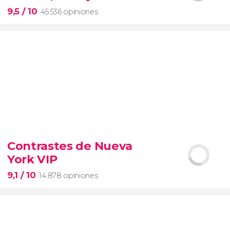
entrada preferente
9,5
/ 10
45.536 opiniones
9,5


45.536 opiniones
Contrastes de Nueva
visita guiada por el Coliseo, Foro y Palatino
York VIP
tour
en español
2000 años de historia
9,1
/ 10
14.878 opiniones