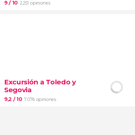
9
/ 10
2.251 opiniones
9


2.251 opiniones
Excursión a Toledo y
Segovia
pinturas impresionistas
más famosas del mundo
9,2
/ 10
7.076 opiniones