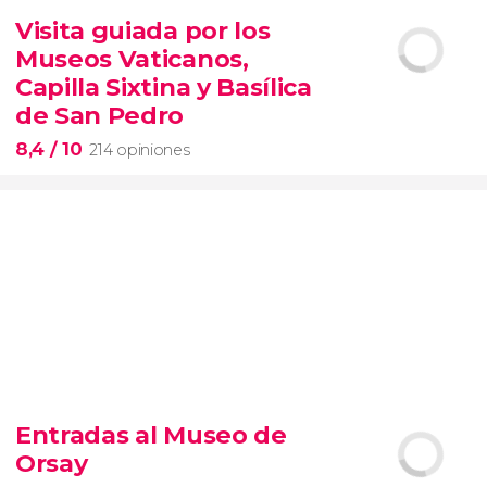
6.338 opiniones
Visita guiada por los
entrada al SUMMIT de Nueva York
Museos Vaticanos,
miradores más icónicos de Manhattan
evitar las colas
opción VIP
Capilla Sixtina y Basílica
de San Pedro
8,4
/ 10
214 opiniones
8,4


214 opiniones
Entradas al Museo de
Piedad
Orsay
Museos Vaticanos
Capilla Sixtina
Basílica de San
Pedro