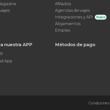
mundo
 Magazine
Afiliados
viajes
Agencias de viajes
Integraciones y API
Nuevo
Alojamientos
Empleo
a nuestra APP
Métodos de pago
pp
id App
Condiciones 