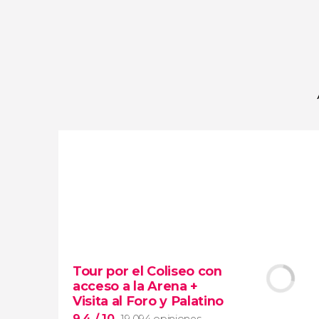
opiniones
actividades
9,2
/ 10
4.066.058
viajeros
valoración
Tour por el Coliseo con
acceso a la Arena +
Visita al Foro y Palatino
9,4
/ 10
19.094 opiniones