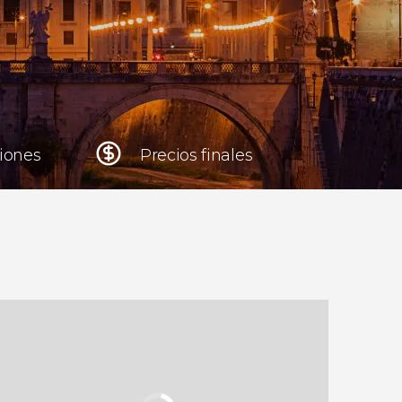
Cracovia
Polonia
Atenas
Grecia
niones
Precios finales
Tokio
Japón
Lisboa
Portugal
Bruselas
Bélgica