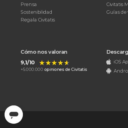
Museos Vaticanos
Capilla
Prensa
Civitatis
Sixtina
Basílica de San Pedro
Sostenibilidad
Guías de 
Regala Civitatis
Cómo nos valoran
Descarg
★★★★★
★★★★★
iOS A
9,1/10
+
5.000.000
opiniones de Civitatis
Andro