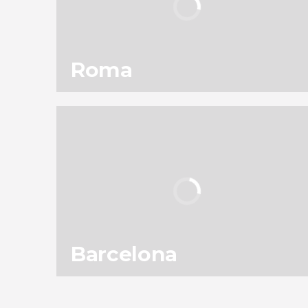
Roma
115
301.879
opiniones
actividades
9,1
/ 10
11.954.378
viajeros
valoración
Barcelona
153
187.603