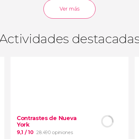
opiniones
actividades
Ver más
9,0
/ 10
3.640.783
viajeros
valoración
Actividades destacada
Contrastes de Nueva
York
9,1
/ 10
28.490 opiniones