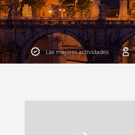
Roma
Italia
Londres
Reino Unido
Las mejores actividades
Edimburgo
Reino Unido
Marrakech
Marruecos
Estambul
Turquía