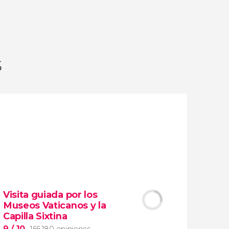
opiniones
actividades
9,2
/ 10
1.778.950
viajeros
valoración
s
Visita guiada por los
Museos Vaticanos y la
Capilla Sixtina
9
/ 10
166.180 opiniones