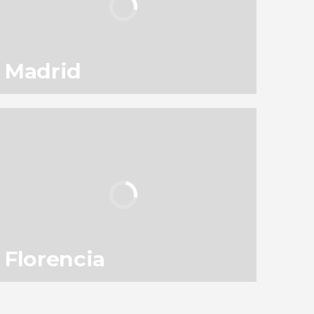
Madrid
130
145.593
opiniones
actividades
9,1
/ 10
3.050.899
viajeros
valoración
Florencia
83
119.368