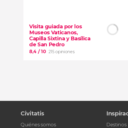
9,5


45.537 opiniones
Visita guiada por los
visita guiada por el Coliseo, Foro y
Museos Vaticanos,
Palatino
Capilla Sixtina y Basílica
tour en español
de San Pedro
2000 años de historia
8,4
/ 10
215 opiniones
8,4


Civitatis
Inspira
215 opiniones
Piedad
Quiénes somos
Destinos