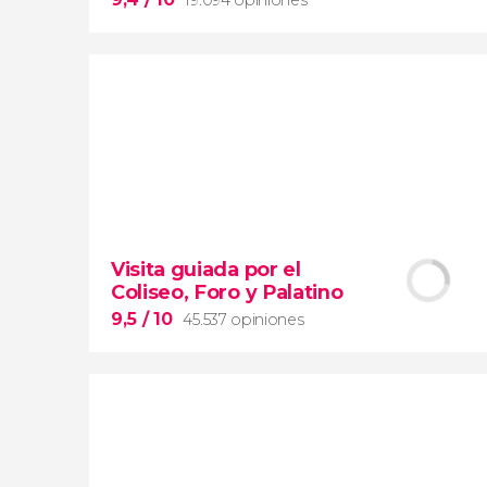
9,4


19.094 opiniones
Visita guiada por el
Arena de gladiadores
Coliseo, Foro y Palatino
visita del Coliseo Romano
el Foro y el Palatino
9,5
/ 10
45.537 opiniones