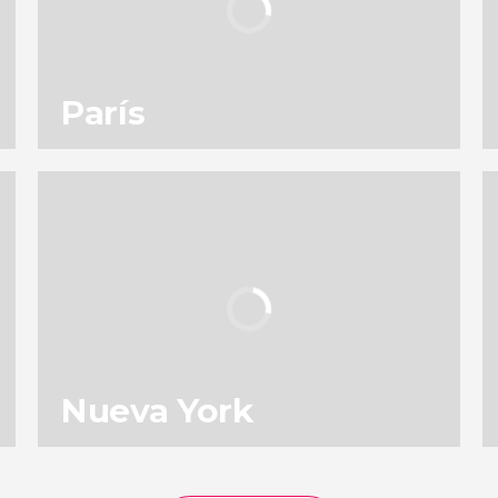
París
138
196.882
opiniones
actividades
9,0
/ 10
4.904.967
viajeros
valoración
Nueva York
153
131.691