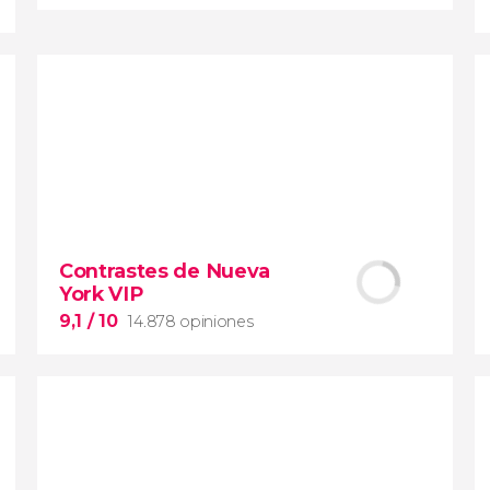
9,1


28.490 opiniones
Contrastes de Nueva York
Contrastes de Nueva
York VIP
barrios de Queens, el
Bronx y Brooklyn
9,1
/ 10
14.878 opiniones