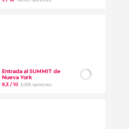
9


166.180 opiniones
Entrada al SUMMIT de
visita guiada por los Museos Vaticanos y
Nueva York
la Capilla Sixtina
9,3
/ 10
6.338 opiniones
entrada preferente