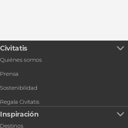
9


Civitatis
2.251 opiniones
Quiénes somos
pinturas impresionistas
más famosas del mundo
Prensa
Sostenibilidad
Regala Civitatis
Inspiración
Destinos