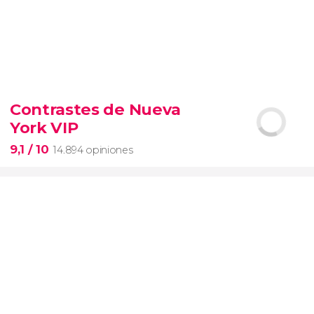
9,3


6.347 opiniones
Contrastes de Nueva
entrada al SUMMIT de Nueva York
York VIP
miradores más icónicos de Manhattan
evitar las colas
opción VIP
9,1
/ 10
14.894 opiniones
9,1

