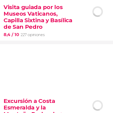
14.894 opiniones
Visita guiada por los
tour de contrastes de Nueva York VIP
Museos Vaticanos,
barrios de Queens, Brooklyn, el Bronx y
Long Island
City
grupos reducidos
Capilla Sixtina y Basílica
de San Pedro
8,4
/ 10
227 opiniones
8,4


227 opiniones
Excursión a Costa
Piedad
Esmeralda y la
Museos Vaticanos
Capilla Sixtina
Basílica de San
Pedro