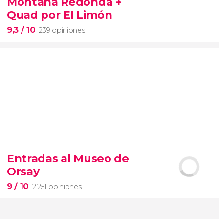
Montaña Redonda +
Quad por El Limón
9,3
/ 10
239 opiniones
9,3


239 opiniones
Entradas al Museo de
Aventura, playas vírgenes y naturaleza
Orsay
excursión a Costa Esmeralda y la Montaña Redonda
playa El Limón
9
/ 10
2.251 opiniones