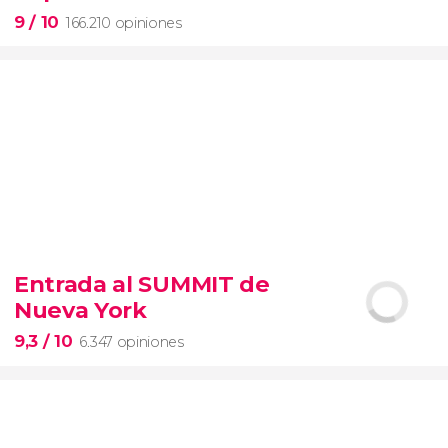
9
/ 10
166.210 opiniones
9


166.210 opiniones
Entrada al SUMMIT de
visita guiada por los Museos Vaticanos y la Capilla
Nueva York
Sixtina
entrada preferente
9,3
/ 10
6.347 opiniones