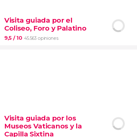
9


28.506 opiniones
Visita guiada por el
Contrastes de Nueva York
Coliseo, Foro y Palatino
barrios de Queens, el Bronx y Brooklyn
9,5
/ 10
45.563 opiniones
9,5


45.563 opiniones
Visita guiada por los
visita guiada por el Coliseo, Foro y Palatino
Museos Vaticanos y la
tour
en español
2000 años de historia
Capilla Sixtina