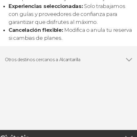
Experiencias seleccionadas:
Solo trabajamos
con guías y proveedores de confianza para
garantizar que disfrutes al máximo.
Cancelación flexible:
Modifica o anula tu reserva
si cambias de planes.
Otros destinos cercanos a Alcantarilla
Ver todas
Portimão
Albufeira
Benagil
Armação de Pêra
Carvoeiro