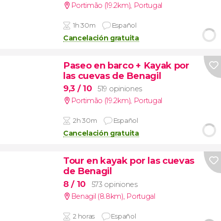
Portimão (19.2km)
,
Portugal
1h 30m
Español
Cancelación gratuita
Paseo en barco + Kayak por
las cuevas de Benagil
9,3
/ 10
519 opiniones
Portimão (19.2km)
,
Portugal
2h 30m
Español
Cancelación gratuita
Tour en kayak por las cuevas
de Benagil
8
/ 10
573 opiniones
Benagil (8.8km)
,
Portugal
2 horas
Español