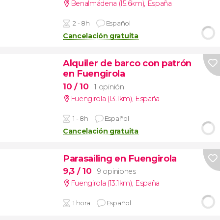
Benalmádena (15.6km)
,
España
2 - 8h
Español
Cancelación gratuita
Alquiler de barco con patrón
en Fuengirola
10
/ 10
1 opinión
Fuengirola (13.1km)
,
España
1 - 8h
Español
Cancelación gratuita
Parasailing en Fuengirola
9,3
/ 10
9 opiniones
Fuengirola (13.1km)
,
España
1 hora
Español