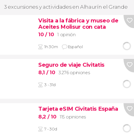
3 excursiones y actividades en Alhaurín el Grande
Visita a la fábrica y museo de
Aceites Molisur con cata
10
/ 10
1 opinión
1h 30m
Español
Seguro de viaje Civitatis
8,1
/ 10
3.276 opiniones
3 - 31d
Tarjeta eSIM Civitatis España
8,2
/ 10
115 opiniones
7 - 30d