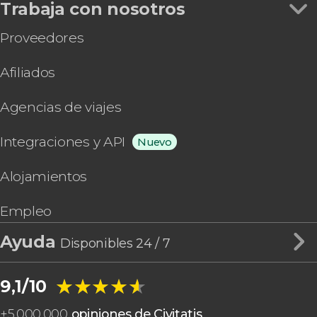
Trabaja con nosotros
Proveedores
Afiliados
Agencias de viajes
Integraciones y API
Nuevo
Alojamientos
Empleo
Ayuda
Disponibles 24 / 7
★★★★★
★★★★★
9,1/10
+
5.000.000
opiniones de Civitatis