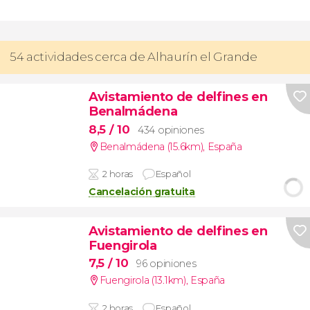
54 actividades cerca de Alhaurín el Grande
Avistamiento de delfines en
Benalmádena
8,5
/ 10
434 opiniones
Benalmádena (15.6km)
,
España
2 horas
Español
Cancelación gratuita
Avistamiento de delfines en
Fuengirola
7,5
/ 10
96 opiniones
Fuengirola (13.1km)
,
España
2 horas
Español