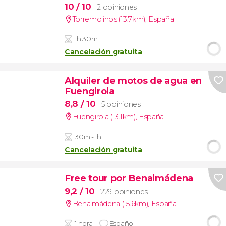
10
/ 10
2 opiniones
Torremolinos (13.7km)
,
España
1h 30m
Cancelación gratuita
Alquiler de motos de agua en
Fuengirola
8,8
/ 10
5 opiniones
Fuengirola (13.1km)
,
España
30m - 1h
Cancelación gratuita
Free tour por Benalmádena
9,2
/ 10
229 opiniones
Benalmádena (15.6km)
,
España
1 hora
Español