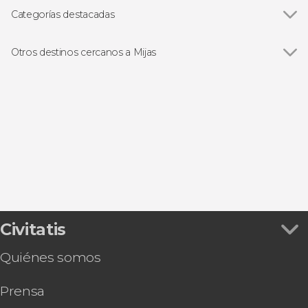
Categorías destacadas
Visitas guiadas y free tours
Otros destinos cercanos a Mijas
Ver todas
Torremolinos
Fuengirola
Benalmádena
Alhaurín de la Torre
Alhaurín el Grande
Civitatis
Quiénes somos
Prensa