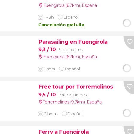
Fuengirola (6.7km)
,
España
1 - 8h
Español
Cancelación gratuita
Parasailing en Fuengirola
9,3
/ 10
9 opiniones
Fuengirola (6.7km)
,
España
1 hora
Español
Free tour por Torremolinos
9,5
/ 10
341 opiniones
Torremolinos (9.7km)
,
España
2 horas
Español
Ferry a Fuengirola