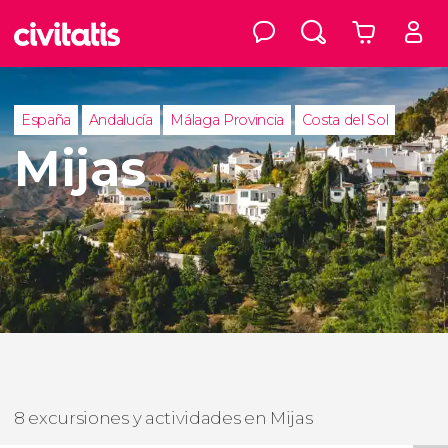
España
Andalucía
Málaga Provincia
Costa del Sol
Mijas
8 excursiones y actividades en Mijas