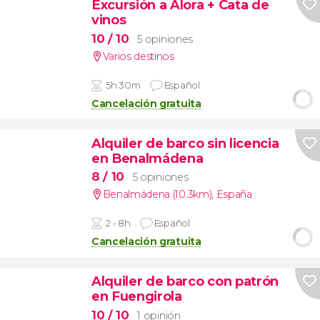
Excursión a Álora + Cata de
vinos
10
/ 10
5 opiniones
Varios destinos
5h 30m
Español
Cancelación gratuita
Alquiler de barco sin licencia
en Benalmádena
8
/ 10
5 opiniones
Benalmádena (10.3km)
,
España
2 - 8h
Español
Cancelación gratuita
Alquiler de barco con patrón
en Fuengirola
10
/ 10
1 opinión