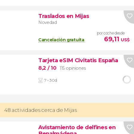
Traslados en Mijas
Novedad
por coche desde
69,11
Cancelación gratuita
US$
Tarjeta eSIM Civitatis España
8,2
/ 10
115 opiniones
7 - 30d
48 actividades cerca de Mijas
Avistamiento de delfines en
Benalmádena