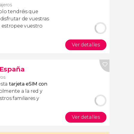
iajeros
olo tendréis que
isfrutar de vuestras
a estropee vuestro
Ver detalles
s España
ros
esta
tarjeta eSIM con
ilmente a la red y
ros familiares y
Ver detalles