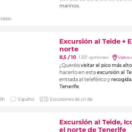
marinos.
tradas
Excursión al Teide + E
norte
8,5
/ 10
1.357 opiniones
Varios 
¿Queréis
visitar el pico más al
hacerlo en esta
excursión al Te
entrada al teleférico y
recogida
Tenerife
.
 9h
Español
Excursiones de un día
Excursión al Teide, I
el norte de Tenerife