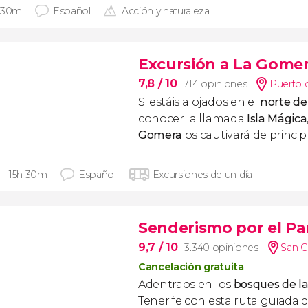
 30m
Español
Acción y naturaleza
Excursión a La Gomer
7,8
/ 10
714 opiniones
Puerto d
Si estáis alojados en el
norte de
conocer la llamada
Isla Mágica
Gomera
os cautivará de principio
h - 15h 30m
Español
Excursiones de un día
Senderismo por el Pa
9,7
/ 10
3.340 opiniones
San C
Cancelación gratuita
Adentraos en los
bosques de la
Tenerife con esta ruta guiada 