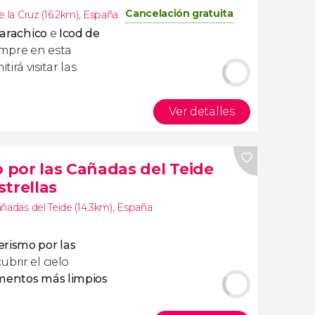
Cancelación gratuita
 la Cruz (16.2km)
,
España
arachico
e
Icod de
empre en esta
irá visitar las
Ver detalles
por las Cañadas del Teide
trellas
ñadas del Teide (14.3km)
,
España
rismo por las
brir el cielo
mentos más limpios