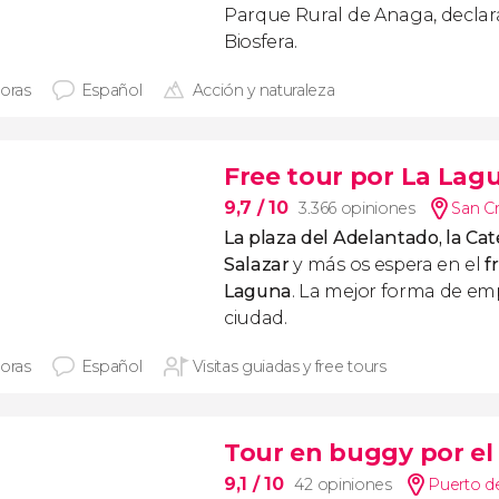
Parque Rural de Anaga, declar
Biosfera.
horas
Español
Acción y naturaleza
Free tour por La Lag
9,7
/ 10
3.366 opiniones
San Cr
La plaza del Adelantado, la Cate
Salazar
y más os espera en el
f
Laguna
. La mejor forma de em
ciudad.
horas
Español
Visitas guiadas y free tours
Tour en buggy por el
9,1
/ 10
42 opiniones
Puerto de