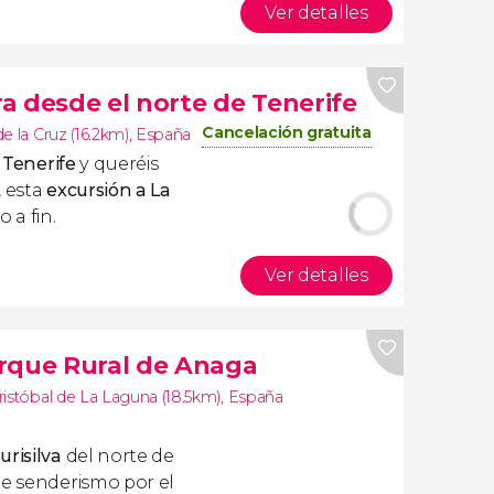
Ver detalles
a desde el norte de Tenerife
Cancelación gratuita
e la Cruz (16.2km)
,
España
 Tenerife
y queréis
, esta
excursión a La
 a fin.
Ver detalles
rque Rural de Anaga
ristóbal de La Laguna (18.5km)
,
España
urisilva
del norte de
de senderismo por el