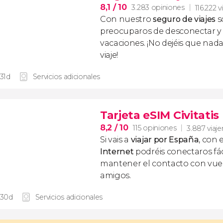
8,1
/ 10
3.283 opiniones
116.222 v
Con nuestro
seguro de viajes
s
preocuparos de desconectar y d
vacaciones. ¡No dejéis que nad
viaje!
 31d
Servicios adicionales
Tarjeta eSIM Civitati
8,2
/ 10
115 opiniones
3.887 viaje
Si vais a
viajar por España
, con 
Internet
podréis conectaros fác
mantener el contacto con vuest
amigos.
 30d
Servicios adicionales