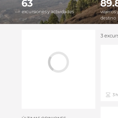
63
89.
excursiones y actividades
viajeros
destino
3 excur
3 