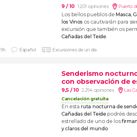
9
/ 10
1.201 opiniones
Puerto de
Los bellos pueblos de
Masca
,
G
los Vinos
os cautivarán para si
excursión que también os permit
Cañadas del Teide
.
 9h
Español
Excursiones de un día
Senderismo nocturno 
con observación de es
9,5
/ 10
2.294 opiniones
Las Ca
Cancelación gratuita
En esta
ruta nocturna de sende
Cañadas del Teide
podréis descu
estrellado de uno de los
firma
y claros del mundo
.