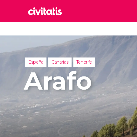
Rom
Italia
Lond
Reino 
España
Canarias
Tenerife
Edim
Arafo
Reino 
Marr
Marrue
Esta
Turquía