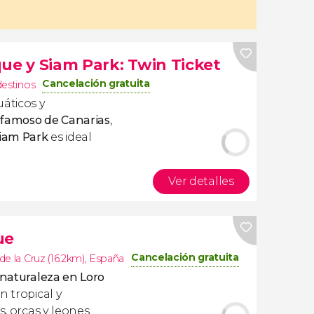
ue y Siam Park: Twin Ticket
Cancelación gratuita
destinos
uáticos y
s famoso de Canarias
,
Siam Park
es ideal
Ver detalles
ue
Cancelación gratuita
de la Cruz (16.2km)
,
España
 naturaleza en Loro
n tropical y
s, orcas y leones