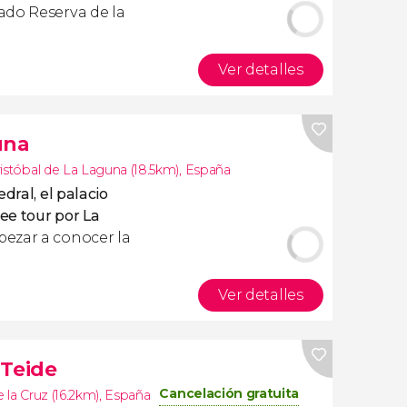
ado Reserva de la
Ver detalles
una
istóbal de La Laguna (18.5km)
,
España
dral, el palacio
ree tour por La
pezar a conocer la
Ver detalles
 Teide
Cancelación gratuita
 la Cruz (16.2km)
,
España