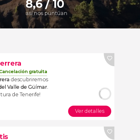
8,6 / 10
así nos puntúan
Ferrera
Cancelación gratuita
rrera
descubriremos
 del Valle de Güímar
.
tura de Tenerife!
Ver detalles
tis