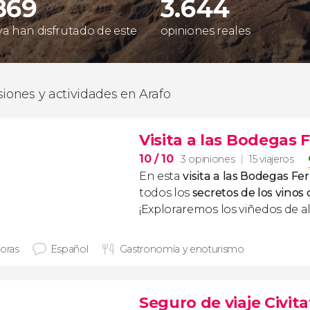
869
3.644
 ya han disfrutado de este
opiniones reales
siones y actividades en Arafo
Visita a las Bodegas 
10
/ 10
3 opiniones
15 viajeros
En esta
visita a las Bodegas Fe
todos los
secretos de los vinos
¡Exploraremos los viñedos de al
horas
Español
Gastronomía y enoturismo
Seguro de viaje Civita