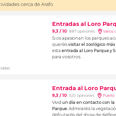
tividades cerca de Arafo
Entradas al Loro Parq
9,3
/ 10
887 opiniones
Varios 
Si os apasionan los parques ac
queréis
visitar el zoológico má
esta
entrada al Loro Parque y 
para vosotros.
tradas
Entrada al Loro Parq
9,3
/ 10
920 opiniones
Puerto 
Vivid
un día en contacto con la
Parque.
Admiraréis la vegetació
disfrutaréis del show de delfine