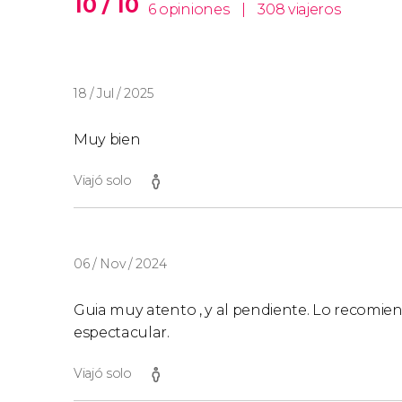
10 / 10
6 opiniones
|
308 viajeros
18 / Jul / 2025
Muy bien
Viajó solo
06 / Nov / 2024
Guia muy atento , y al pendiente. Lo recomie
espectacular.
Viajó solo