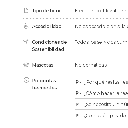
Horarios
Tipo de bono
Electrónico. Llévalo en 
Los horarios de recogida pueden variar en fun
que cambian según la temporada. Podéis cons
Accesibilidad
No es accesible en silla
Horarios del parque Six Flags
.
Condiciones de
Todos los servicios cu
Sostenibilidad
Recogidas
Mascotas
No permitidas.
Esta actividad incluye la recogida en los
hotel
Si estáis alojados fuera de estas zonas, os re
Preguntas
P
-
¿Por qué realizar es
9:30 horas
.
frecuentes
P
-
¿Cómo hacer la res
Los horarios de recogida serán:
P
-
¿Se necesita un nú
Zona Rosa y Polanco
: a las 9:30 horas.
P
-
¿Con qué operador r
Zona Centro
: a las 9:45 horas.