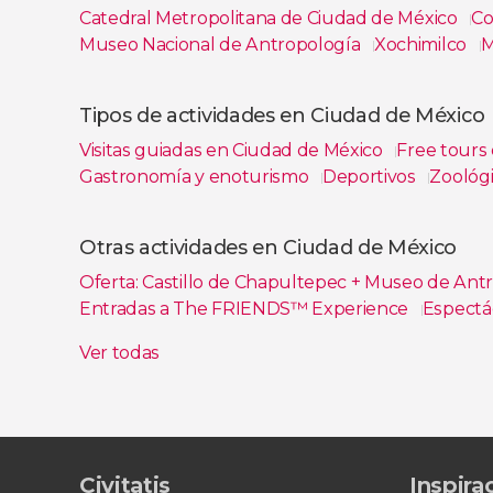
Catedral Metropolitana de Ciudad de México
C
Museo Nacional de Antropología
Xochimilco
M
Ver todas
Tipos de actividades en Ciudad de México
Visitas guiadas en Ciudad de México
Free tours
Gastronomía y enoturismo
Deportivos
Zoológi
Ver todas
Otras actividades en Ciudad de México
Oferta: Castillo de Chapultepec + Museo de Ant
Entradas a The FRIENDS™ Experience
Espectác
Tour de 3 días por los Pueblos Mágicos de Hida
Ver todas
Entrada al mirador de la Torre Latino
Experienci
Civitatis
Inspira