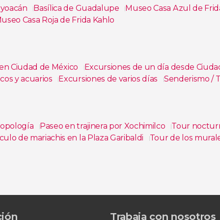
oyoacán
Basílica de Guadalupe
Museo Casa Azul de Frid
useo Casa Roja de Frida Kahlo
 en Ciudad de México
Excursiones de un día desde Ciud
cos y acuarios
Excursiones de varios días
Senderismo / 
ropología
Paseo en trajinera por Xochimilco
Tour noctur
ulo de mariachis en la Plaza Garibaldi
Tour de los mural
lgo + Grutas de Tolantongo
Tour de 2 días por los Puebl
a temazcal en Aldea Tonantzin
ción
Trabaja con nosotros