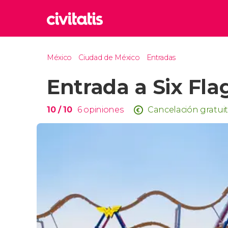
Rom
México
Ciudad de México
Entradas
Italia
Entrada a Six Fla
Lond
Reino 
Edim
10
/ 10
6
opiniones
Cancelación gratui
Reino 
Marr
Marrue
Esta
Turquía