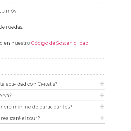
tu móvil.
ción de los horarios de apertura del parque,
ultarlos a continuación:
 de ruedas.
mplen nuestro
Código de Sostenibilidad
.
es de Zona Centro, Zona Polanco y Zona Rosa
.
cogeremos en el
Hotel Emporio Reforma a las
ta actividad con Civitatis?
erva?
mero mínimo de participantes?
ealizaré el tour?