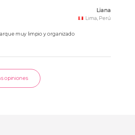
Liana
Lima, Perú
 parque muy limpio y organizado
as opiniones