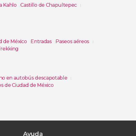
a Kahlo
Castillo de Chapultepec
ad de México
Entradas
Paseos aéreos
Trekking
no en autobús descapotable
es de Ciudad de México
os Mágicos de Hidalgo + Grutas de Tolantongo
Ayuda