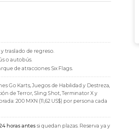
 hotel de Ciudad de México
y os llevaremos
ue de atracciones
situado a las afueras de la
 de las
siete zonas temáticas de Six Flags
. En
como el
SkyScreamer
, en la que volaréis a una
 y traslado de regreso.
s las montañas rusas
Medusa Steel Coaster
,
ús o autobús.
de
.
arque de atracciones Six Flags.
 todas las
atracciones y zonas temáticas del
nes Go Karts, Juegos de Habilidad y Destreza,
ón de Terror, Sling Shot, Terminator X y
orada: 200
MXN
(11,62
US$
) por persona cada
cipal de Six Flags y regresaremos a vuestro
8 horas después de la recogida.
24 horas antes
si quedan plazas. Reserva ya y