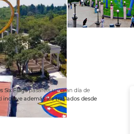
s Six Flags
pasaréis un gran día de
ad
incluye además los traslados
desde