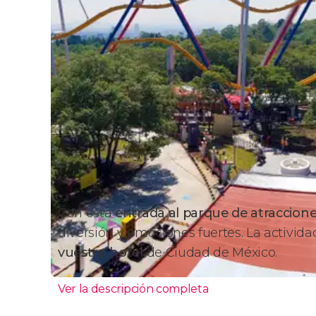
Con esta
entrada al parque de atraccione
diversión y emociones fuertes. La activid
vuestro hotel
de Ciudad de México.
Ver la descripción completa
Itinerario