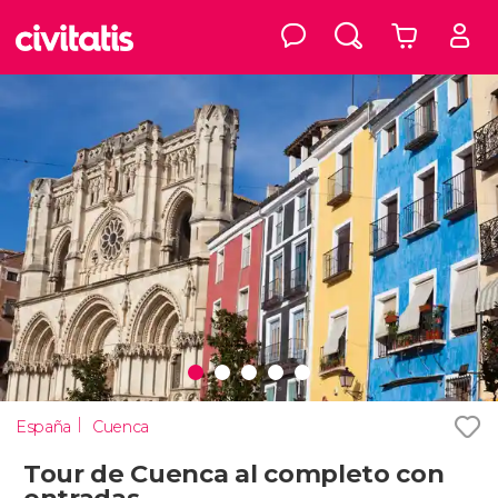
España
Cuenca
Tour de Cuenca al completo con
entradas