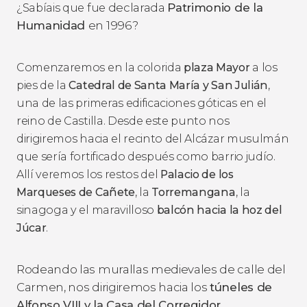
declarada
Patrimonio de la
¿Sabíais que fue
Humanidad
en 1996?
Comenzaremos en la colorida
plaza Mayor
a los
pies de la
Catedral de Santa María y San Julián
,
una de las primeras edificaciones góticas en el
reino de Castilla. Desde este punto nos
dirigiremos hacia el recinto del Alcázar musulmán
que sería fortificado después como barrio judío.
Allí veremos los restos del
Palacio de los
Marqueses de Cañete
, la
Torremangana
, la
sinagoga y el maravilloso
balcón hacia la hoz del
Júcar
.
Rodeando las murallas medievales de calle del
Carmen, nos dirigiremos hacia los
túneles de
Alfonso VIII y la Casa del Corregidor
.