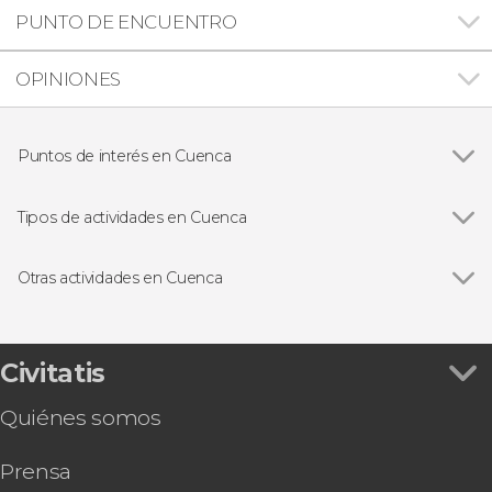
PUNTO DE ENCUENTRO
OPINIONES
Puntos de interés en Cuenca
Casas Colgadas de Cuenca
Tipos de actividades en Cuenca
Ver todas
Visitas guiadas y free tours
Free Tour
Otras actividades en Cuenca
Excursiones de un día
Ver todas
Tirolina de Cuenca
Tren turístico de Cuenca
Tour gastronómico por Cuenca
Civitatis
Visita guiada por la Fundación Antonio Pérez
Quiénes somos
Prensa