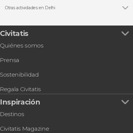
Ver todas
Visitas guiadas y free tours
Excursiones de un día
Otras actividades en Delhi
Excursiones de varios días
Ver todas
Excursión privada a Agra y Jaipur en 2 o 3 días
Free tour por Delhi
Tour gastronómico por Delhi
Civitatis
Espectáculo de luz y sonido en el templo
Quiénes somos
Akshardham
Clase de cocina y comida con una familia india
Prensa
Tour espiritual privado por Delhi
Tour privado por los museos de Delhi
Tour en bicicleta por Delhi
Sostenibilidad
4 días de retiro de yoga en Jhansi
Pub Crawl ¡Tour de fiesta por Delhi!
Regala Civitatis
Inspiración
Destinos
Civitatis Magazine