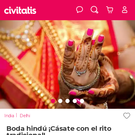
India
Delhi
Boda hindú ¡Cásate con el rito
tradicional!