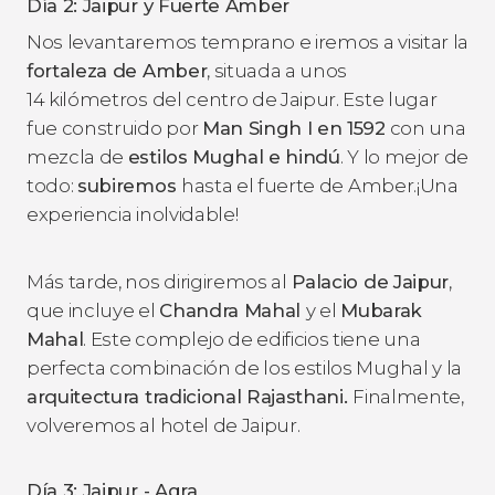
Día 2: Jaipur y Fuerte Amber
Nos levantaremos temprano e iremos a visitar la
fortaleza de Amber
, situada a unos
14 kilómetros del centro de Jaipur. Este lugar
fue construido por
Man Singh I en 1592
con una
mezcla de
estilos Mughal e hindú
. Y lo mejor de
todo:
subiremos
hasta el fuerte de Amber.¡Una
experiencia inolvidable!
Más tarde, nos dirigiremos al
Palacio de Jaipur
,
que incluye el
Chandra Mahal
y el
Mubarak
Mahal
. Este complejo de edificios tiene una
perfecta combinación de los estilos Mughal y la
arquitectura tradicional Rajasthani.
Finalmente,
volveremos al hotel de Jaipur.
Día 3: Jaipur - Agra