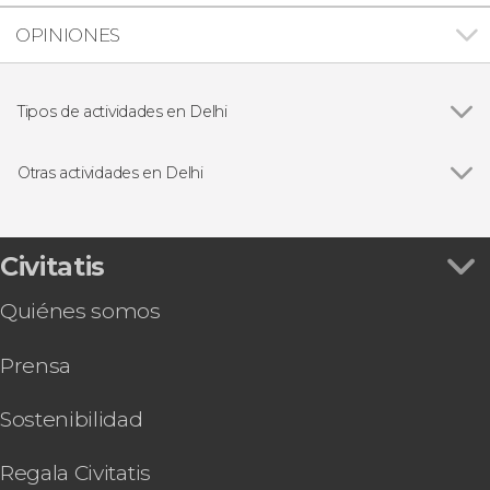
OPINIONES
Tipos de actividades en Delhi
Ver todas
Visitas guiadas y free tours
Excursiones de un día
Otras actividades en Delhi
Excursiones de varios días
Ver todas
Excursión privada a Agra y Jaipur en 2 o 3 días
Free tour por Delhi
Tour gastronómico por Delhi
Civitatis
Espectáculo de luz y sonido en el templo
Quiénes somos
Akshardham
Clase de cocina y comida con una familia india
Prensa
Tour espiritual privado por Delhi
Tour privado por los museos de Delhi
Tour en bicicleta por Delhi
Sostenibilidad
4 días de retiro de yoga en Jhansi
Boda hindú ¡Cásate con el rito tradicional!
Regala Civitatis