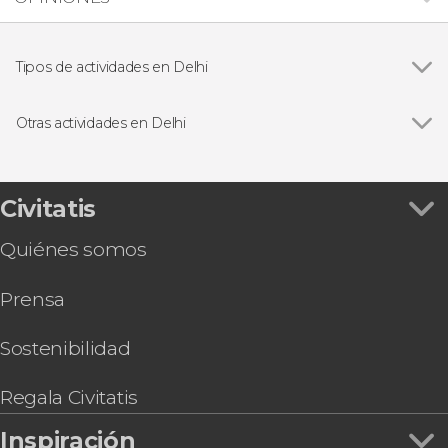
Tipos de actividades en Delhi
Ver todas
Visitas guiadas y free tours
Excursiones de un día
Otras actividades en Delhi
Excursiones de varios días
Ver todas
Excursión privada a Agra y Jaipur en 2 o 3 días
Free tour por Delhi
Tour gastronómico por Delhi
Civitatis
Espectáculo de luz y sonido en el templo
Quiénes somos
Akshardham
Clase de cocina y comida con una familia india
Prensa
Tour espiritual privado por Delhi
Tour privado por los museos de Delhi
Tour en bicicleta por Delhi
Sostenibilidad
4 días de retiro de yoga en Jhansi
Boda hindú ¡Cásate con el rito tradicional!
Regala Civitatis
Inspiración