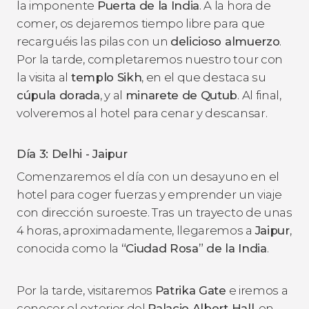
la imponente
Puerta de la India
. A la hora de
comer, os dejaremos tiempo libre para que
recarguéis las pilas con un
delicioso almuerzo
.
Por la tarde, completaremos nuestro tour con
la visita al
templo Sikh
, en el que destaca su
cúpula dorada
, y al
minarete de Qutub
. Al final,
volveremos al hotel para cenar y descansar.
Día 3: Delhi - Jaipur
Comenzaremos el día con un desayuno en el
hotel para coger fuerzas y emprender un viaje
con dirección suroeste. Tras un trayecto de unas
4 horas, aproximadamente, llegaremos a
Jaipur
,
conocida como la
“Ciudad Rosa” de la India
.
Por la tarde, visitaremos
Patrika Gate
e iremos a
conocer el exterior del
Palacio Albert Hall
, en