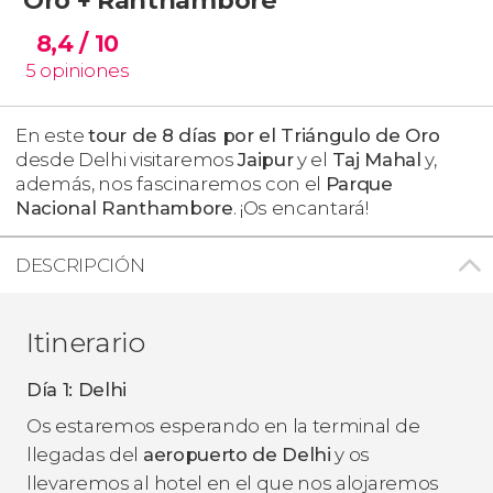
8,4
/ 10
5
opiniones
En este
tour de 8 días por el Triángulo de Oro
desde Delhi visitaremos
Jaipur
y el
Taj Mahal
y,
además, nos fascinaremos con el
Parque
Nacional Ranthambore
. ¡Os encantará!
DESCRIPCIÓN
Itinerario
Día 1: Delhi
Os estaremos esperando en la terminal de
llegadas del
aeropuerto de Delhi
y os
llevaremos al hotel en el que nos alojaremos