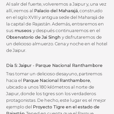
Al salir del fuerte, volveremos a Jaipur y, una vez
allí, iremos al
Palacio del Maharajá
, construido
en el siglo XVIII y antigua sede del Maharajá de
la capital de Rajastán. Además, entraremos en
sus
museos
y después continuaremos en el
Observatorio de Jai Singh
y disfrutaremos de
un delicioso almuerzo. Cena y noche en el hotel
de Jaipur.
Día 5: Jaipur - Parque Nacional Ranthambore
Tras tomar un delicioso desayuno, partiremos
hacia el
Parque Nacional Ranthambore
,
ubicado a unos 180 kilómetros al norte de
Jaipur, donde los tigres son los verdaderos
protagonistas. De hecho, este lugar es el mejor
ejemplo del
Proyecto Tigre en el estado de
Rajastán
. Tened en cuenta que el Parque