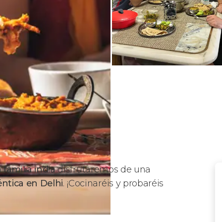
familia india
disfrutaremos de una
ntica en Delhi
. ¡Cocinaréis y probaréis