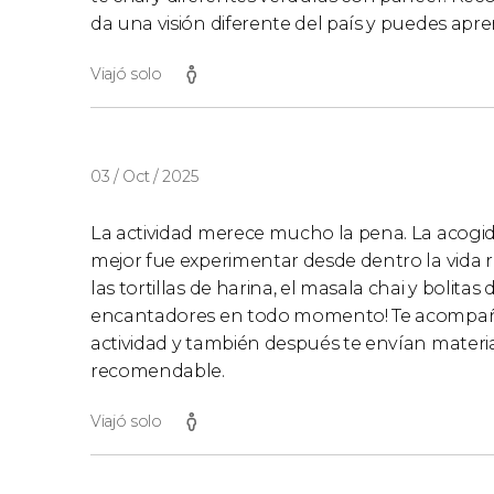
da una visión diferente del país y puedes apr
Viajó solo
03 / Oct / 2025
La actividad merece mucho la pena. La acogida
mejor fue experimentar desde dentro la vida r
las tortillas de harina, el masala chai y bolitas
encantadores en todo momento! Te acompañan
actividad y también después te envían materia
recomendable.
Viajó solo