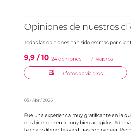
Opiniones de nuestros cl
Todas las opiniones han sido escritas por clie
9,9 / 10
24 opiniones
|
71 viajeros
13 fotos de viajeros
05 / Abr / 2026
Fue una experiencia muy gratificante en la que
nos hicieron sentir muy bien acogidos. Ademá
te chai y diferentes verduras con paneer. Recom