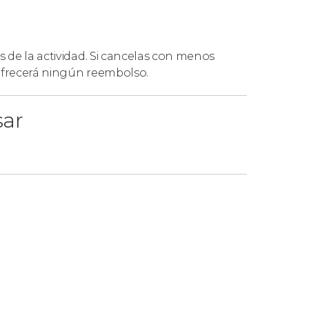
s de la actividad. Si cancelas con menos
 ofrecerá ningún reembolso.
sar