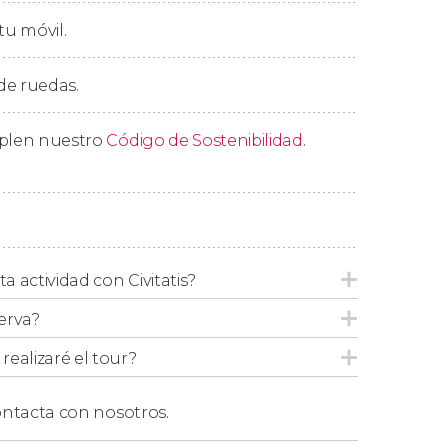
a cultura hindú.
tu móvil.
ara servir los platos, aprender sobre el
 de ruedas.
o, para
disfrutar de un auténtico festín y
mplen nuestro
Código de Sostenibilidad
.
ta actividad con Civitatis?
erva?
ealizaré el tour?
ntacta con nosotros.