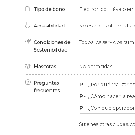
hindi y descubrir numerosas curiosidades de l
Tipo de bono
Electrónico. Llévalo en 
Después,
os sentaréis todos juntos a la mesa
p
Accesibilidad
No es accesible en silla
protocolo indio en las comidas y, por supuest
explosión de sabores indios
.
Condiciones de
Todos los servicios cu
Sostenibilidad
Mascotas
No permitidas.
Preguntas
P
-
¿Por qué realizar es
frecuentes
P
-
¿Cómo hacer la res
P
-
¿Con qué operador r
Si tienes otras dudas,
co