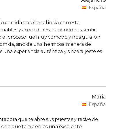
España
o comida tradicional india con esta
amables y acogedores, haciéndonos sentir
o el proceso fue muy cómodo y nos guiaron
la comida, sino de una hermosa manera de
s una experiencia auténtica y sincera, ¡este es
Maria
España
ntadora que te abre sus puestas y recive de
l sino que tambien es una excelente