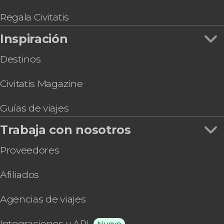
4 días de retiro de yoga en Jhansi
Boda hindú ¡Cásate con el rito tradicional!
Regala Civitatis
Inspiración
Destinos
Civitatis Magazine
Guías de viajes
Trabaja con nosotros
Proveedores
Afiliados
Agencias de viajes
Integraciones y API
Nuevo