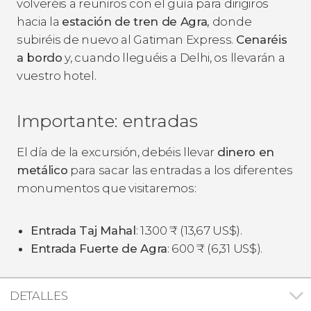
volveréis a reuniros con el guía para dirigiros
hacia la
estación de tren de Agra,
donde
subiréis de nuevo al Gatiman Express.
Cenaréis
a bordo
y, cuando lleguéis a Delhi, os llevarán a
vuestro hotel.
Importante: entradas
El día de la excursión, debéis llevar
dinero en
metálico
para sacar las entradas a los diferentes
monumentos que visitaremos:
Entrada Taj Mahal
: 1.300
₹
(13,67
US$
).
Entrada Fuerte de Agra
: 600
₹
(6,31
US$
).
DETALLES