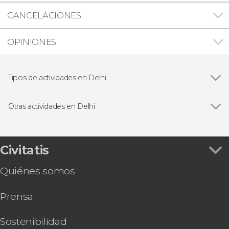
CANCELACIONES
OPINIONES
Tipos de actividades en Delhi
Ver todas
Visitas guiadas y free tours
Excursiones de un día
Otras actividades en Delhi
Excursiones de varios días
Ver todas
Excursión privada a Agra y Jaipur en 2 o 3 días
Free tour por Delhi
Tour gastronómico por Delhi
Civitatis
Espectáculo de luz y sonido en el templo
Quiénes somos
Akshardham
Clase de cocina y comida con una familia india
Prensa
Tour espiritual privado por Delhi
Tour privado por los museos de Delhi
Tour en bicicleta por Delhi
Sostenibilidad