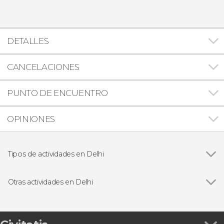
DETALLES
CANCELACIONES
PUNTO DE ENCUENTRO
OPINIONES
Tipos de actividades en Delhi
Ver todas
Visitas guiadas y free tours
Excursiones de un día
Otras actividades en Delhi
Excursiones de varios días
Ver todas
Excursión privada a Agra y Jaipur en 2 o 3 días
Free tour por Delhi
Tour gastronómico por Delhi