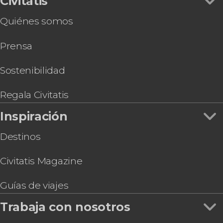
Civitatis
Espectáculo de luz y sonido en el templo
Quiénes somos
Akshardham
Clase de cocina y comida con una familia india
Prensa
Tour espiritual privado por Delhi
Tour privado por los museos de Delhi
Tour en bicicleta por Delhi
Sostenibilidad
4 días de retiro de yoga en Jhansi
Boda hindú ¡Cásate con el rito tradicional!
Regala Civitatis
Inspiración
Destinos
Civitatis Magazine
Guías de viajes
Trabaja con nosotros