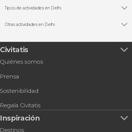
Tipos de actividades en Delhi
Ver todas
Visitas guiadas y free tours
Excursiones de un día
Otras actividades en Delhi
Excursiones de varios días
Ver todas
Excursión privada a Agra y Jaipur en 2 o 3 días
Free tour por Delhi
Tour gastronómico por Delhi
Civitatis
Clase de cocina y comida con una familia india
Quiénes somos
Espectáculo de luz y sonido en el templo
Akshardham
Prensa
Tour espiritual privado por Delhi
Tour privado por los museos de Delhi
Tour en bicicleta por Delhi
Sostenibilidad
4 días de retiro de yoga en Jhansi
Boda hindú ¡Cásate con el rito tradicional!
Regala Civitatis
Inspiración
Destinos