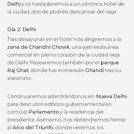
Delhi
y os trasladaremos a un céntrico hotel de
la ciudad, donde podréis descansar del viaje.
Día 2: Delhi
Tras desayunar en el hotel nos dirigiremos a la
zona de Chandni Chowk
, una ajetreada área
comercial en pleno corazón de la ciudad vieja
de Delhi. Pasearemos también por el
parque
Raj Ghat
, donde fue incinerado
Ghandi
tras su
asesinato.
Continuaremos adentrándonos en
Nueva Delhi
para descubrir edificios gubernamentales
como el
Parlamento
y la residencia del
presidente. Asimismo, nos detendremos frente
al
Arco del Triunfo
, donde veremos los