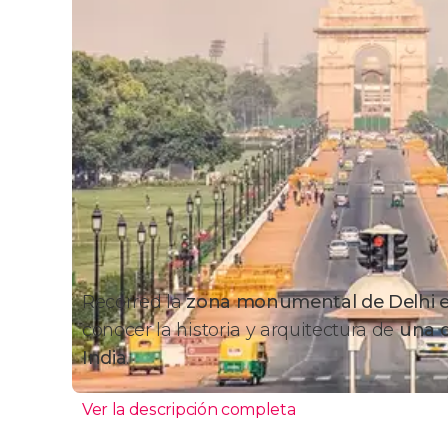
Recorred la
zona monumental de Delhi en
conocer la historia y arquitectura de
una d
India
.
Ver la descripción completa
Itinerario