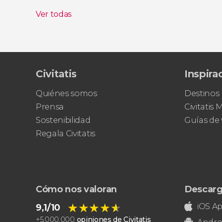
Tour privado por los museos de Delhi
4 días de
Ver todas
Civitatis
Inspira
Quiénes somos
Destinos
Prensa
Civitatis
Sostenibilidad
Guías de 
Regala Civitatis
Cómo nos valoran
Descarg
★★★★★
★★★★★
iOS A
9,1/10
+
5.000.000
opiniones de Civitatis