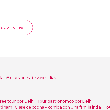
as opiniones
día
Excursiones de varios días
ree tour por Delhi
Tour gastronómico por Delhi
hardham
Clase de cocina y comida con una familia india
Tou