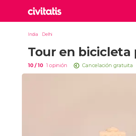
Rom
India
Delhi
Italia
Tour en bicicleta
Lond
Reino 
Edim
10
/ 10
1
opinión
Cancelación gratuita
Reino 
Marr
Marrue
Esta
Turquía