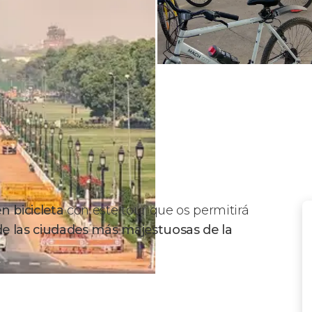
 bicicleta
con este tour que os permitirá
e las ciudades más majestuosas de la