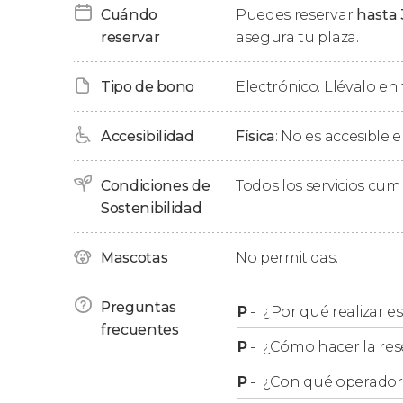
desayuno
.
Cuándo
Puedes reservar
hasta 
reservar
asegura tu plaza.
Tour por el Delhi imperial
Tipo de bono
Electrónico. Llévalo en 
En esta ruta pedalearemos por la llamada
Del
Delhi proyectada por el arquitecto inglés Edwi
mitad del siglo XX (precisamente durante el dom
Accesibilidad
Física
: No es accesible e
caracteriza por monumentos que tratan de co
de ellos es la famosa
Puerta de la India
, prime
Condiciones de
Todos los servicios cu
Sostenibilidad
A tan solo unos metros del anterior arco triunf
gubernativos de Delhi
y la
tumba Safdarjung
.
Mascotas
No permitidas.
funerario? Finalmente nos detendremos frente
muy venerado por un curioso milagro… Conc
Preguntas
reconfortante
desayuno
en el Hotel Broadwa
P
-
¿Por qué realizar es
frecuentes
P
-
¿Cómo hacer la res
Tour nocturno en bicicleta
P
-
¿Con qué operador r