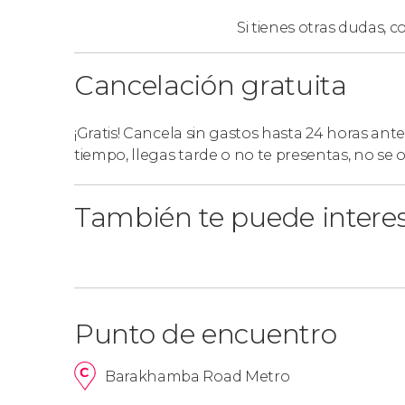
Si lo preferís, también podéis reservar el
tour n
Si tienes otras dudas,
co
se trata de un itinerario que os permitirá disfr
monumentos más conocidos de la ciudad.
Cancelación gratuita
¡Gratis! Cancela sin gastos hasta 24 horas ante
tiempo, llegas tarde o no te presentas, no se
También te puede intere
Punto de encuentro
Barakhamba Road Metro