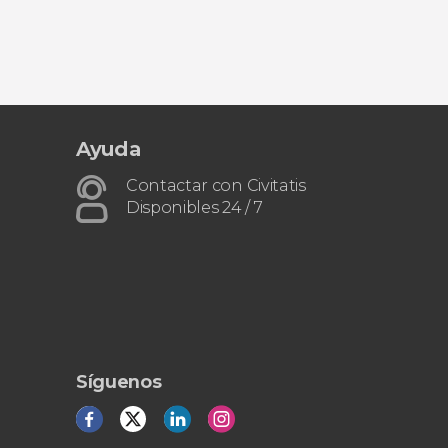
dicional!
Pub Crawl ¡Tour de fiesta por Delhi!
Ayuda
Contactar con Civitatis
Disponibles 24 / 7
Síguenos