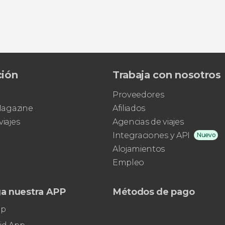
 retiro de yoga en Jhansi
Boda hindú ¡Cásate con el rito tra
ción
Trabaja con nosotros
Proveedores
 Magazine
Afiliados
viajes
Agencias de viajes
Integraciones y API
Nuevo
Alojamientos
Empleo
a nuestra APP
Métodos de pago
pp