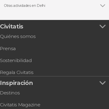
Excursiones de un día
Otras actividades en Delhi
Excursiones de varios días
Ver todas
Excursión privada a Agra y Jaipur en 2 o 3 días
Free tour por Delhi
Tour gastronómico por Delhi
Civitatis
Espectáculo de luz y sonido en el templo
Quiénes somos
Akshardham
Clase de cocina y comida con una familia india
Prensa
Tour espiritual privado por Delhi
Tour privado por los museos de Delhi
Tour en bicicleta por Delhi
Sostenibilidad
4 días de retiro de yoga en Jhansi
Boda hindú ¡Cásate con el rito tradicional!
Regala Civitatis
Inspiración
Destinos
Civitatis Magazine