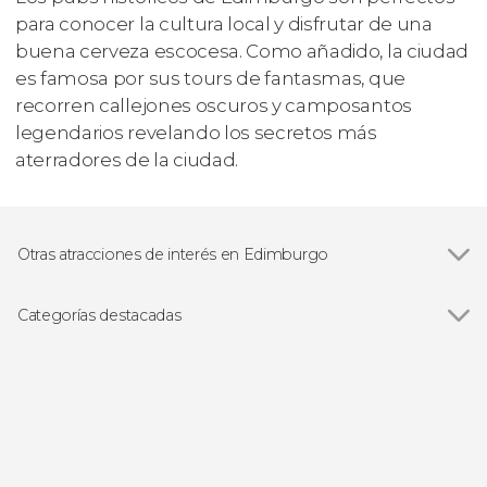
para conocer la cultura local y disfrutar de una
buena cerveza escocesa. Como añadido, la ciudad
es famosa por sus tours de fantasmas, que
recorren callejones oscuros y camposantos
legendarios revelando los secretos más
aterradores de la ciudad.
Otras atracciones de interés en Edimburgo
Ver todas
Royal Mile
Castillo de Edimburgo
Categorías destacadas
Palacio de Holyrood
Ver todas
Visitas guiadas en Edimburgo
Cementerio Greyfriar
Free tours en Edimburgo
Lago Ness
Excursiones de un día desde Edimburgo
Circuitos por Escocia desde Edimburgo
Gastronomía en Edimburgo