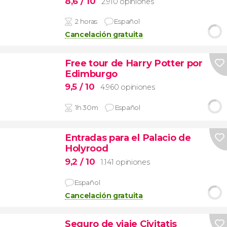
8,6
/ 10
2.910 opiniones
2 horas
Español
Cancelación gratuita
Free tour de Harry Potter por
Edimburgo
9,5
/ 10
4.960 opiniones
1h 30m
Español
Entradas para el Palacio de
Holyrood
9,2
/ 10
1.141 opiniones
Español
Cancelación gratuita
Seguro de viaje Civitatis