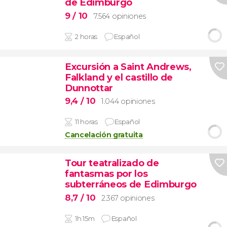
de Edimburgo
9
/ 10
7.564 opiniones
2 horas
Español
Excursión a Saint Andrews,
Falkland y el castillo de
Dunnottar
9,4
/ 10
1.044 opiniones
11 horas
Español
Cancelación gratuita
Tour teatralizado de
fantasmas por los
subterráneos de Edimburgo
8,7
/ 10
2.367 opiniones
1h 15m
Español