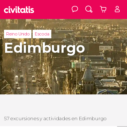
Reino Unido
Escocia
Edimburgo
57 excursiones y actividades en Edimburgo