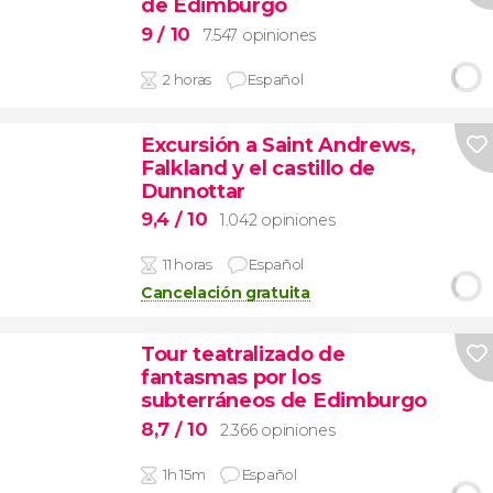
de Edimburgo
9
/ 10
7.547 opiniones
2 horas
Español
Excursión a Saint Andrews,
Falkland y el castillo de
Dunnottar
9,4
/ 10
1.042 opiniones
11 horas
Español
Cancelación gratuita
Tour teatralizado de
fantasmas por los
subterráneos de Edimburgo
8,7
/ 10
2.366 opiniones
1h 15m
Español