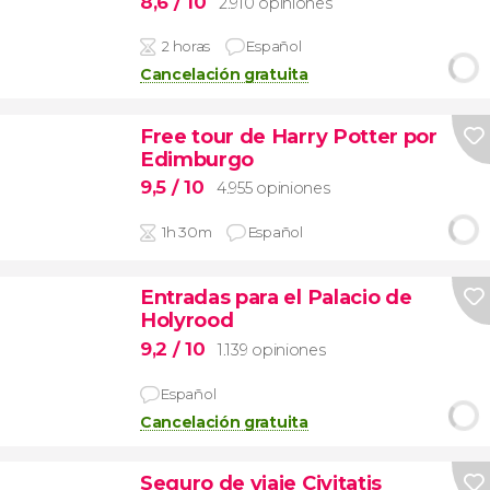
8,6
/ 10
2.910 opiniones
2 horas
Español
Cancelación gratuita
Free tour de Harry Potter por
Edimburgo
9,5
/ 10
4.955 opiniones
1h 30m
Español
Entradas para el Palacio de
Holyrood
9,2
/ 10
1.139 opiniones
Español
Cancelación gratuita
Seguro de viaje Civitatis