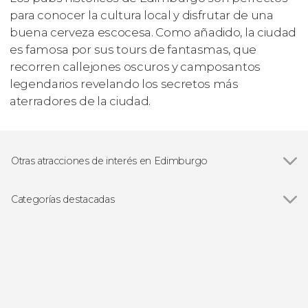
para conocer la cultura local y disfrutar de una
buena cerveza escocesa. Como añadido, la ciudad
es famosa por sus tours de fantasmas, que
recorren callejones oscuros y camposantos
legendarios revelando los secretos más
aterradores de la ciudad.
Otras atracciones de interés en Edimburgo
Ver todas
Royal Mile
Castillo de Edimburgo
Categorías destacadas
Palacio de Holyrood
Ver todas
Visitas guiadas en Edimburgo
Cementerio Greyfriar
Free tours en Edimburgo
Lago Ness
Excursiones de un día desde Edimburgo
Circuitos por Escocia desde Edimburgo
Gastronomía en Edimburgo