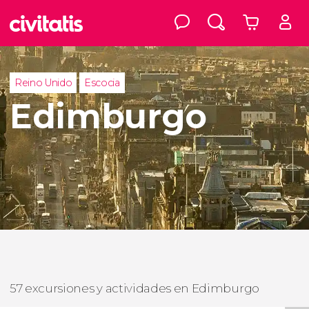
Reino Unido
Escocia
Edimburgo
57 excursiones y actividades en Edimburgo