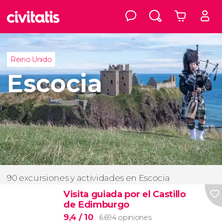
Reino Unido
Escocia
90 excursiones y actividades en Escocia
Visita guiada por el Castillo
de Edimburgo
9,4
/ 10
6.694 opiniones