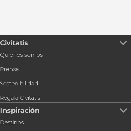
Ver todas
Royal Mile
Castillo de Edimburgo
Lago Ness
Palacio de Holyrood
Cementerio Greyfriar
Civitatis
Quiénes somos
Prensa
Sostenibilidad
Regala Civitatis
Inspiración
Destinos