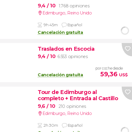
9,4
/ 10
1.768 opiniones
Edimburgo
,
Reino Unido
9h 45m
Español
Cancelación gratuita
Traslados en Escocia
9,4
/ 10
6.553 opiniones
por coche desde
59,36
Cancelación gratuita
US$
Tour de Edimburgo al
completo + Entrada al Castillo
9,6
/ 10
210 opiniones
Edimburgo
,
Reino Unido
2h 30m
Español