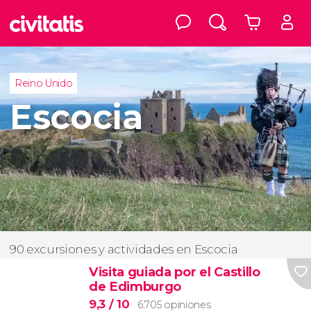
Reino Unido
Escocia
90 excursiones y actividades en Escocia
Visita guiada por el Castillo
de Edimburgo
9,3
/ 10
6.705 opiniones