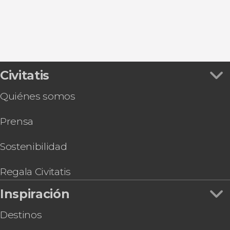
Ver todas
Royal Mile
Castillo de Edimburgo
Lago Ness
Palacio de Holyrood
Cementerio Greyfriar
Civitatis
Quiénes somos
Prensa
Sostenibilidad
Regala Civitatis
Inspiración
Destinos