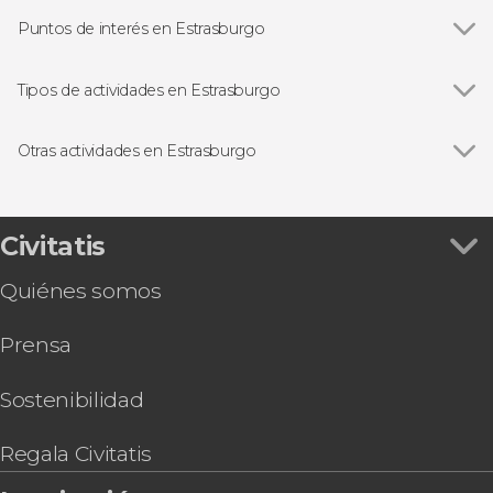
Puntos de interés en Estrasburgo
Catedral de Estrasburgo
Tipos de actividades en Estrasburgo
Ver todas
Visitas guiadas en Estrasburgo
Free tours en Estrasburgo
Otras actividades en Estrasburgo
Excursiones de un día
Ver todas
Pass'Alsace
Tour gastronómico por Estrasburgo
Visita guiada por Estrasburgo y su catedral
Civitatis
Quiénes somos
Prensa
Sostenibilidad
Regala Civitatis