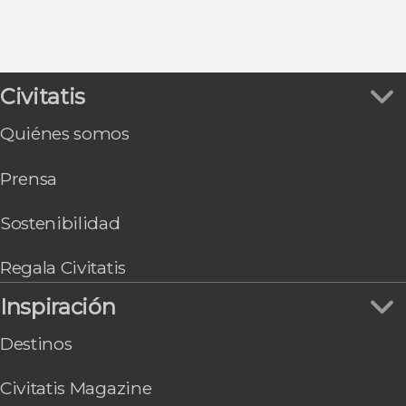
Barcelona
Sevilla
Puerto de la Cruz
Santiago de Compostela
Civitatis
Arrecife
Oviedo
Quiénes somos
Bilbao
Vigo
Prensa
Málaga
Sostenibilidad
Regala Civitatis
Inspiración
Destinos
Civitatis Magazine