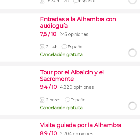
1h 30m - 2h
Español
Entradas a la Alhambra con
audioguía
7,8
/ 10
245 opiniones
2 - 4h
Español
Cancelación gratuita
Tour por el Albaicín y el
Sacromonte
9,4
/ 10
4.820 opiniones
2 horas
Español
Cancelación gratuita
Visita guiada por la Alhambra
8,9
/ 10
2.704 opiniones