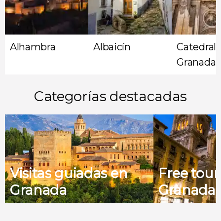
Alhambra
Albaicín
Catedral 
Granada
Categorías destacadas
Visitas guiadas en
Free tour
Granada
Granada