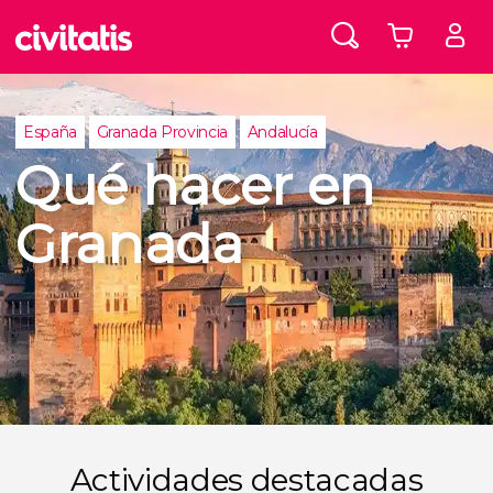
España
Granada Provincia
Andalucía
Qué hacer en
Granada
Actividades destacadas