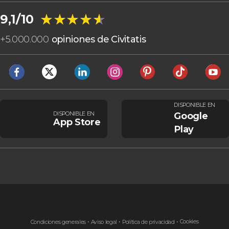
★★★★★
★★★★★
9,1/10
+
5.000.000
opiniones de Civitatis
DISPONIBLE EN
DISPONIBLE EN
Google
App Store
Play
Cookies
Condiciones generales
Aviso legal
Política de privacidad