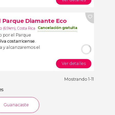
el Parque Diamante Eco
Cancelación gratuita
o (6.9km)
,
Costa Rica
o por el Parque
elva costarricense
.
a y alcanzaremos el
Ver detalles
Mostrando 1-11
es
Guanacaste