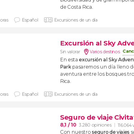
de Costa Rica.
horas
Español
Excursiones de un día
Excursión al Sky Ad
Canc
Sin valorar
Varios destinos
En esta
excursión al Sky Adve
Park
pasaremos un día lleno de
aventura entre los bosques tro
Rica.
horas
Español
Excursiones de un día
Seguro de viaje Civita
8,1
/ 10
3.280 opiniones
116.064 
Con nuestro
seguro de viajes
s