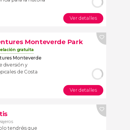
Ver detalles
ventures Monteverde Park
elación gratuita
ntures Monteverde
 diversión y
picales de Costa
Ver detalles
tis
viajeros
olo tendréis que