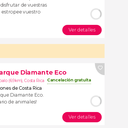
isfrutar de vuestras
a estropee vuestro
Ver detalles
 Parque Diamante Eco
Cancelación gratuita
palo (6.9km)
,
Costa Rica
iones de Costa Rica
arque Diamante Eco.
ario de animales!
Ver detalles