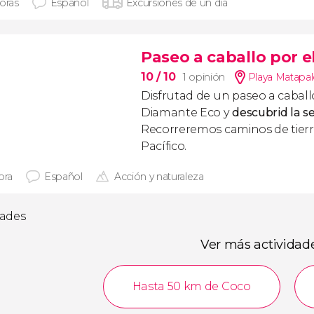
horas
Español
Excursiones de un día
Paseo a caballo por 
10
/ 10
1 opinión
Playa Matapal
Disfrutad de un paseo a caball
Diamante Eco y
descubrid la s
Recorreremos caminos de tierr
Pacífico.
ora
Español
Acción y naturaleza
dades
Ver más actividad
Hasta 50 km de Coco