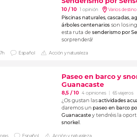
Senderismo por Sensor
10
/ 10
1 opinión
Varios destino
Piscinas naturales, cascadas, a
árboles centenarios
son los ing
esta ruta de
senderismo por Se
sorprenderá!
 7h
Español
Acción y naturaleza
Paseo en barco y snor
Guanacaste
8,5
/ 10
4 opiniones
65 viajeros
¿Os gustan las
actividades acu
daremos un
paseo en barco po
Guanacaste
y tendréis la opor
snorkel
.
horas
Español
Acción y naturaleza