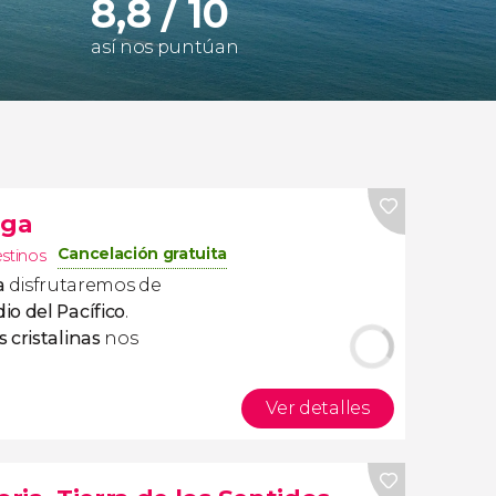
8,8 / 10
así nos puntúan
uga
Cancelación gratuita
estinos
a
disfrutaremos de
o del Pacífico
.
 cristalinas
nos
Ver detalles