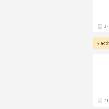
3 -
4 act
4 