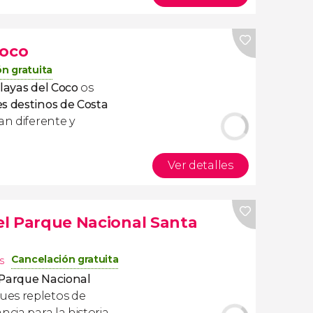
Coco
n gratuita
layas del Coco
os
s destinos de Costa
lan diferente y
Ver detalles
 el Parque Nacional Santa
Cancelación gratuita
s
l Parque Nacional
es repletos de
ncia para la historia