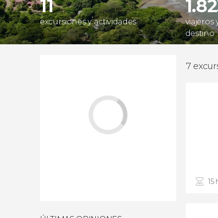
11
1.8
excursiones y actividades
viajeros
destino
7 excur
15 