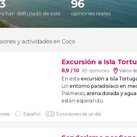
23
96
 ya han disfrutado de este
opiniones reales
siones y actividades en Coco
Excursión a Isla Tort
8,9
/ 10
89 opiniones
Varios d
En esta
excursión a Isla Tortug
un
entorno paradisíaco en medi
Palmeras,
arena dorada y aguas
están esperando.
horas
Español
Excursiones de un día