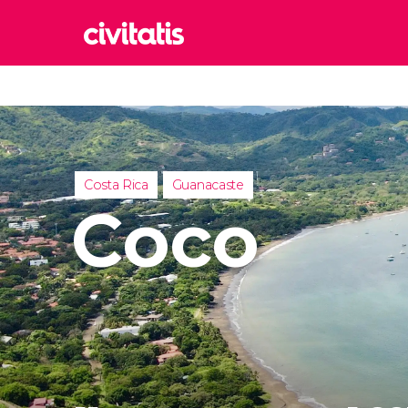
Rom
Italia
Lond
Reino 
Costa Rica
Guanacaste
Edim
Coco
Reino 
Marr
Marrue
Esta
Turquía