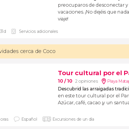
preocuparos de desconectar y d
vacaciones. ¡No dejéis que nad
viaje!
 31d
Servicios adicionales
ividades cerca de Coco
Tour cultural por el
10
/ 10
2 opiniones
Playa Mata
Descubrid las arraigadas tradic
en este tour cultural por el P
Azúcar, café, cacao ¡y un santu
horas
Español
Excursiones de un día