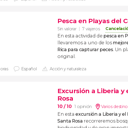
Pesca en Playas del 
Cancelació
Sin valorar
7 viajeros
En esta actividad de
pesca en P
llevaremos a uno de los
mejore
Rica para capturar peces
. Un p
original.
horas
Español
Acción y naturaleza
Excursión a Liberia y
Rosa
10
/ 10
1 opinión
Varios destino
En esta
excursión a Liberia y e
Santa Rosa
recorreremos bosqu
biodiversidad y de gran importa