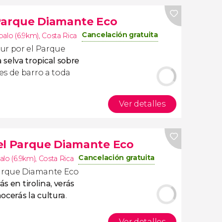
 Parque Diamante Eco
Cancelación gratuita
palo (6.9km)
,
Costa Rica
ur por el Parque
 selva tropical sobre
es de barro a toda
Ver detalles
el Parque Diamante Eco
Cancelación gratuita
alo (6.9km)
,
Costa Rica
Parque Diamante Eco
ás en tirolina, verás
ocerás la cultura
.
Ver detalles