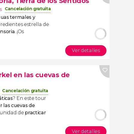
ia, Tierra de los Sentidos
Cancelación gratuita
s
guas termales y
redientes estrella de
nsoria
. ¡Os
Ver detalles
kel en las cuevas de
Cancelación gratuita
áticas
? En este tour
r las cuevas de
tunidad de
practicar
Ver detalles