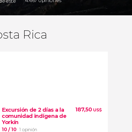
4.467 opiniones
de este
osta Rica
187,50
Excursión de 2 días a la
US$
comunidad indígena de
Yorkín
10
/ 10
1 opinión