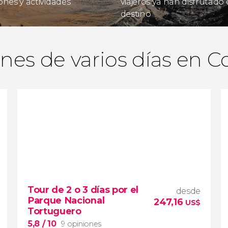
ones y actividades
viajeros ya han disfrutado 
destino
nes de varios días en C
Tour de 2 o 3 días por el
desde
Parque Nacional
247,16
US$
Tortuguero
5,8
/ 10
9 opiniones