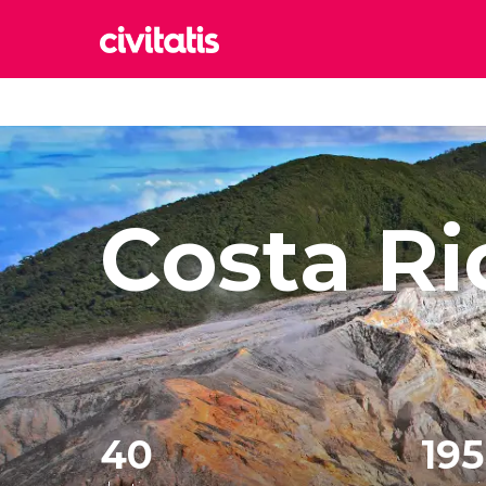
Rom
Italia
Lond
Reino 
Costa Ri
Edim
Reino 
Marr
Marrue
Esta
Turquía
40
195