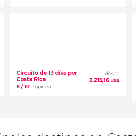
5,8


9 opiniones
Circuito de 13 días por
desde
tour de 2 o 3 días por el Parque
Costa Rica
2.215,16
Nacional Tortuguero
US$
dormir en plena selva de Costa Rica
8
/ 10
1 opinión