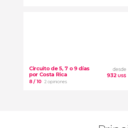
8,7


20 opiniones
Circuito de 5, 7 o 9 días
desde
tour de 2 o 3 días por el Parque
por Costa Rica
932
Nacional Tortuguero
US$
dormiréis en un
8
/ 10
2 opiniones
exclusivo lodge en la selva