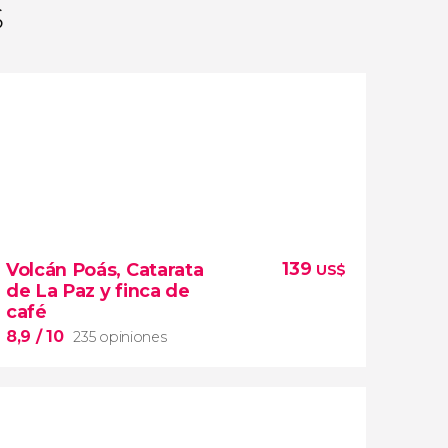
s
139
Volcán Poás, Catarata
US$
de La Paz y finca de
café
8,9
/ 10
235 opiniones