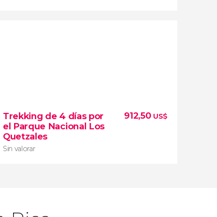
10


1 opinión
912,50
Trekking de 4 días por
US$
excursión de 2 días a la comunidad
el Parque Nacional Los
indígena de Yorkín
Quetzales
territorio de Bribrí Talamanca
Sin valorar