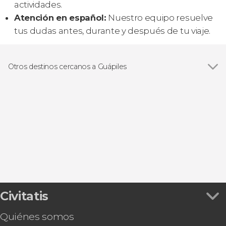
actividades.
Atención en español:
Nuestro equipo resuelve
tus dudas antes, durante y después de tu viaje.
Otros destinos cercanos a Guápiles
Ver todas
San José
Turrialba
Heredia
Alajuela
Santa Ana
Civitatis
Quiénes somos