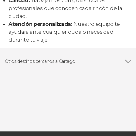
Calidad:
Trabajamos con guías locales
profesionales que conocen cada rincón de la
ciudad.
Atención personalizada:
Nuestro equipo te
ayudará ante cualquier duda o necesidad
durante tu viaje.
Otros destinos cercanos a Cartago
Ver todas
San José
Turrialba
San Marcos de Tarrazú
Heredia
Santa Ana