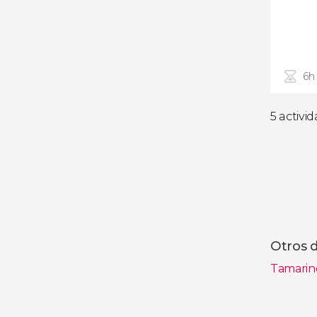
6h
5 activi
Otros d
Tamari
Ver toda