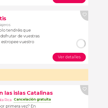
tis
iajeros
olo tendréis que
isfrutar de vuestras
a estropee vuestro
Ver detalles
las islas Catalinas
Cancelación gratuita
ta Rica
por primera vez? En