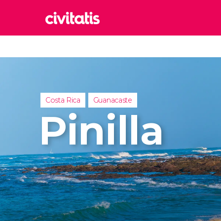
Rom
Italia
Lond
Reino 
Costa Rica
Guanacaste
Edim
Pinilla
Reino 
Marr
Marrue
Esta
Turquía