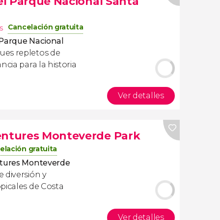
 el Parque Nacional Santa
Cancelación gratuita
s
l Parque Nacional
es repletos de
ncia para la historia
Ver detalles
ventures Monteverde Park
elación gratuita
ntures Monteverde
 diversión y
picales de Costa
Ver detalles