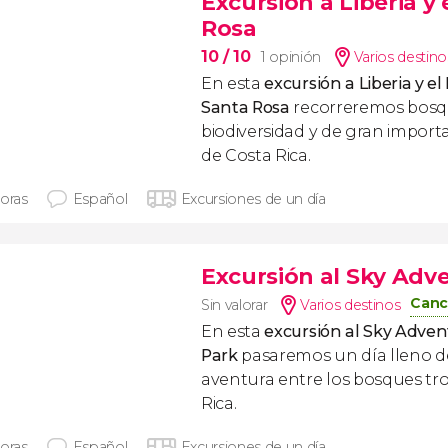
Excursión a Liberia y
Rosa
10
/ 10
1 opinión
Varios destino
En esta
excursión a Liberia y e
Santa Rosa
recorreremos bosqu
biodiversidad y de gran importa
de Costa Rica.
horas
Español
Excursiones de un día
Excursión al Sky Ad
Canc
Sin valorar
Varios destinos
En esta
excursión al Sky Adve
Park
pasaremos un día lleno de
aventura entre los bosques tro
Rica.
horas
Español
Excursiones de un día