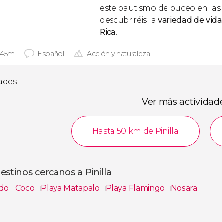
este bautismo de buceo en las i
descubriréis la
variedad de vid
Rica
.
 45m
Español
Acción y naturaleza
dades
Ver más actividad
Hasta 50 km de Pinilla
estinos cercanos a Pinilla
ndo
Coco
Playa Matapalo
Playa Flamingo
Nosara
s