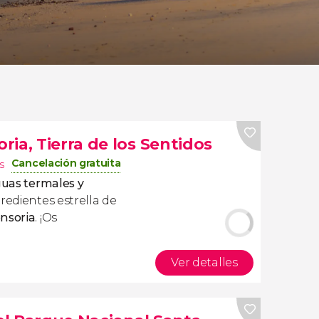
ia, Tierra de los Sentidos
Cancelación gratuita
s
guas termales y
redientes estrella de
nsoria
. ¡Os
Ver detalles