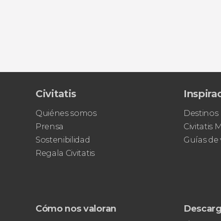
Civitatis
Inspira
Quiénes somos
Destinos
Prensa
Civitatis
Sostenibilidad
Guías de 
Regala Civitatis
Cómo nos valoran
Descarg