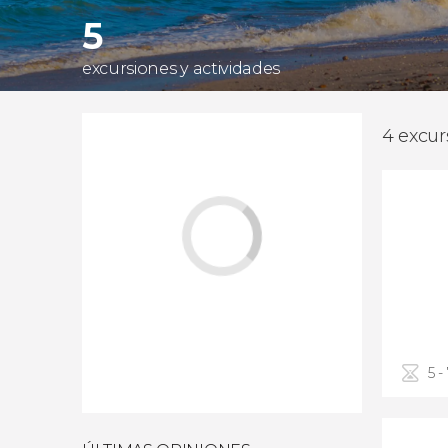
5
excursiones y actividades
4 excur
5 -