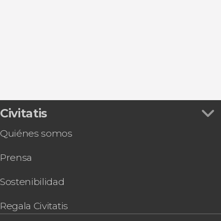
Ver todas
Torrejón de Ardoz
Plaza Mayor
Entradas
San Lorenzo de El Escorial
Puerta de Alcalá
Autobuses turísticos de Madrid
Aranjuez
Puerta del Sol
Flamenco en Madrid
Alcalá de Henares
Museo Nacional Thyssen-Bornemisza
Zoos en Madrid
Chinchón
Parque de El Retiro
Gastronomía y enoturismo en Madrid
Mercado de San Miguel
Tarjetas turísticas en Madrid
Estadio Riyadh Air Metropolitano
Valle de Cuelgamuros
Civitatis
Quiénes somos
Prensa
Sostenibilidad
Regala Civitatis