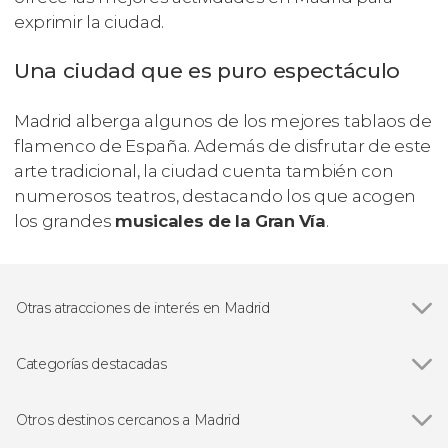
exprimir la ciudad.
Una ciudad que es puro espectáculo
Madrid alberga algunos de los mejores tablaos de
flamenco de España. Además de disfrutar de este
arte tradicional, la ciudad cuenta también con
numerosos teatros, destacando los que acogen
los grandes
musicales de la Gran Vía
.
Otras atracciones de interés en Madrid
Ver todas
Palacio Real de Madrid
Museo Nacional del Prado
Categorías destacadas
Estadio Santiago Bernabéu
Ver todas
Visitas guiadas en Madrid
Catedral de la Almudena
Free tours en Madrid
Otros destinos cercanos a Madrid
Museo Nacional Reina Sofía
Excursiones de un día en Madrid