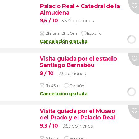
Palacio Real + Catedral de la
Almudena
9,5
/ 10
3.572 opiniones
2h 15m - 2h 30m
Español
Cancelación gratuita
Visita guiada por el estadio
Santiago Bernabéu
9
/ 10
173 opiniones
1h 45m
Español
Cancelación gratuita
Visita guiada por el Museo
del Prado y el Palacio Real
9,3
/ 10
1.653 opiniones
5 horas
Español