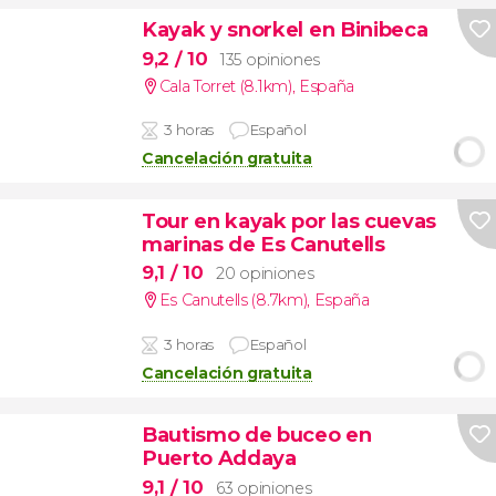
Kayak y snorkel en Binibeca
9,2
/ 10
135 opiniones
Cala Torret (8.1km)
,
España
3 horas
Español
Cancelación gratuita
Tour en kayak por las cuevas
marinas de Es Canutells
9,1
/ 10
20 opiniones
Es Canutells (8.7km)
,
España
3 horas
Español
Cancelación gratuita
Bautismo de buceo en
Puerto Addaya
9,1
/ 10
63 opiniones