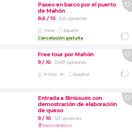
Paseo en barco por el puerto
de Mahón
8,6
/ 10
324 opiniones
1 hora
Español
Cancelación gratuita
Free tour por Mahón
9
/ 10
3.407 opiniones
1h 30m - 2h
Español
Entrada a Binissuès con
demostración de elaboración
de queso
9
/ 10
123 opiniones
Varios destinos