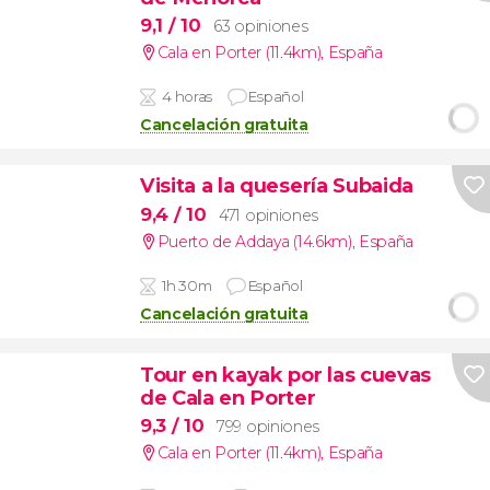
9,1
/ 10
63 opiniones
Cala en Porter (11.4km)
,
España
4 horas
Español
Cancelación gratuita
Visita a la quesería Subaida
9,4
/ 10
471 opiniones
Puerto de Addaya (14.6km)
,
España
1h 30m
Español
Cancelación gratuita
Tour en kayak por las cuevas
de Cala en Porter
9,3
/ 10
799 opiniones
Cala en Porter (11.4km)
,
España