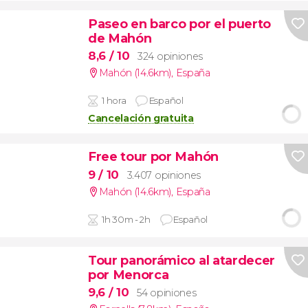
Paseo en barco por el puerto
de Mahón
8,6
/ 10
324 opiniones
Mahón (14.6km)
,
España
1 hora
Español
Cancelación gratuita
Free tour por Mahón
9
/ 10
3.407 opiniones
Mahón (14.6km)
,
España
1h 30m - 2h
Español
Tour panorámico al atardecer
por Menorca
9,6
/ 10
54 opiniones