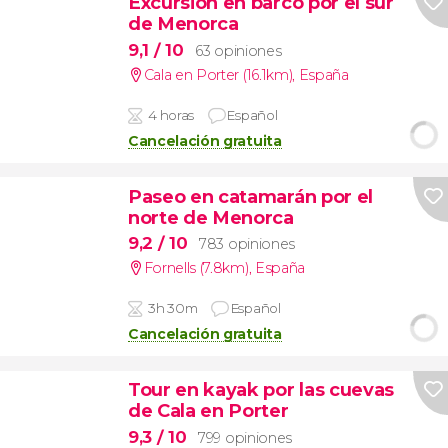
Excursión en barco por el sur
de Menorca
9,1
/ 10
63 opiniones
Cala en Porter (16.1km)
,
España
4 horas
Español
Cancelación gratuita
Paseo en catamarán por el
norte de Menorca
9,2
/ 10
783 opiniones
Fornells (7.8km)
,
España
3h 30m
Español
Cancelación gratuita
Tour en kayak por las cuevas
de Cala en Porter
9,3
/ 10
799 opiniones