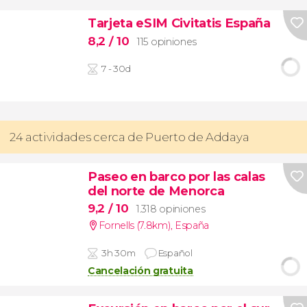
Tarjeta eSIM Civitatis España
8,2
/ 10
115 opiniones
7 - 30d
24 actividades cerca de Puerto de Addaya
Paseo en barco por las calas
del norte de Menorca
9,2
/ 10
1.318 opiniones
Fornells (7.8km)
,
España
3h 30m
Español
Cancelación gratuita