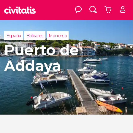
España
Baleares
Menorca
Puerto de
Addaya