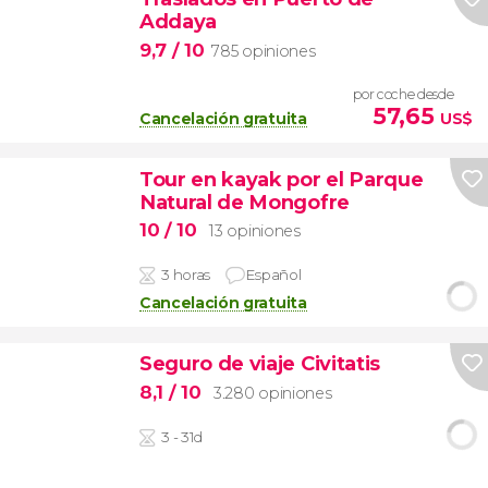
Addaya
9,7
/ 10
785 opiniones
por coche desde
57,65
Cancelación gratuita
US$
Tour en kayak por el Parque
Natural de Mongofre
10
/ 10
13 opiniones
3 horas
Español
Cancelación gratuita
Seguro de viaje Civitatis
8,1
/ 10
3.280 opiniones
3 - 31d