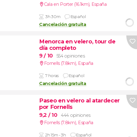
Cala en Porter (16.1km)
,
España
3h 30m
Español
Cancelación gratuita
Menorca en velero, tour de
día completo
9
/ 10
554 opiniones
Fornells (7.8km)
,
España
7 horas
Español
Cancelación gratuita
Paseo en velero al atardecer
por Fornells
9,2
/ 10
444 opiniones
Fornells (7.8km)
,
España
2h 15m - 3h
Español